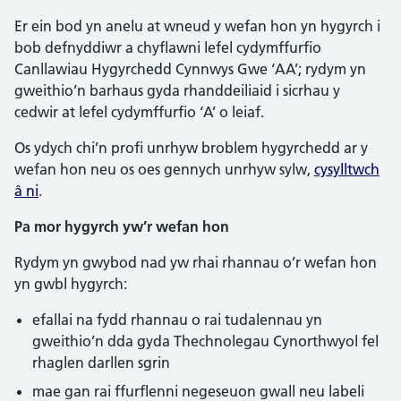
Er ein bod yn anelu at wneud y wefan hon yn hygyrch i
bob defnyddiwr a chyflawni lefel cydymffurfio
Canllawiau Hygyrchedd Cynnwys Gwe ‘AA’; rydym yn
gweithio’n barhaus gyda rhanddeiliaid i sicrhau y
cedwir at lefel cydymffurfio ‘A’ o leiaf.
Os ydych chi’n profi unrhyw broblem hygyrchedd ar y
wefan hon neu os oes gennych unrhyw sylw,
cysylltwch
â ni
.
Pa mor hygyrch yw’r wefan hon
Rydym yn gwybod nad yw rhai rhannau o’r wefan hon
yn gwbl hygyrch:
efallai na fydd rhannau o rai tudalennau yn
gweithio’n dda gyda Thechnolegau Cynorthwyol fel
rhaglen darllen sgrin
mae gan rai ffurflenni negeseuon gwall neu labeli