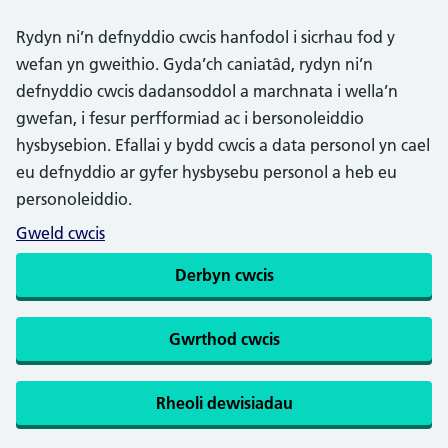
Rydyn ni’n defnyddio cwcis hanfodol i sicrhau fod y
wefan yn gweithio. Gyda’ch caniatâd, rydyn ni’n
defnyddio cwcis dadansoddol a marchnata i wella’n
gwefan, i fesur perfformiad ac i bersonoleiddio
hysbysebion. Efallai y bydd cwcis a data personol yn cael
eu defnyddio ar gyfer hysbysebu personol a heb eu
personoleiddio.
Gweld cwcis
Derbyn cwcis
Gwrthod cwcis
Rheoli dewisiadau