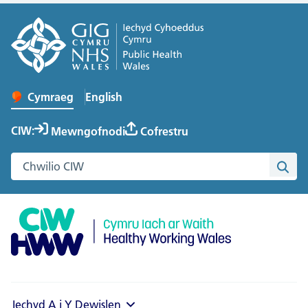
English
– Change the language to English
Cymraeg
Newid iaith y wefan
CIW:
Mewngofnodi
Cofrestru
Chwilio gwefan Cymru Iach ar Waith
Chwi
Iechyd A i Y
Dewislen