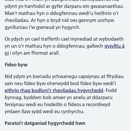
ydynt yn hanfodol ar gyfer darparu ein gwasanaethau.
Mae’r mathau hyn o ddogfennau wedi’u heithrio o’r
rheoliadau. Ar hyn o bryd nid oes gennym unrhyw
gynlluniau i’w gwneud yn hygyrch.
Os ydych yn cael trafferth cael mynediad at wybodaeth
yn un o’r mathau hyn o ddogfennau, gallwch
gysylltu â
ni
i ofyn am fformat arall.
Fideo byw
Nid ydym yn bwriadu ychwanegu capsiynau at ffrydiau
sain neu fideo byw oherwydd bod fideo byw wedi’i
eithrio rhag bodloni’r rheoliadau hygyrchedd
. Fodd
bynnag, byddwn bob amser yn anelu at ddarparu
fersiynau wedi eu hisdeitlo o fideos a recordiwyd
ymlaen llaw sydd wedi eu cynhyrchu.
Paratoi’r datganiad hygyrchedd hwn