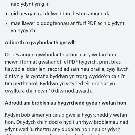
nad ydynt yn glir
nid oes gan rai delweddau destun amgen da
mae llawer o ddogfennau ar ffurf PDF ac nid ydynt
yn hygyrch
Adborth a gwybodaeth gyswllt
Os oes angen gwybodaeth arnoch ar y wefan hon
mewn fformat gwahanol fel PDF hygyrch, print bras,
hawdd ei ddarllen, recordiad sain neu braille, cysylltwch
â ni yn y lle cyntaf a byddwn yn trosglwyddo’ch cais i’r
tîm perthnasol. Byddwn yn ystyried eich cais ac yn
cysylltu â chi mewn 10 diwrnod gwaith.
Adrodd am broblemau hygyrchedd gyda’r wefan hon
Rydym bob amser yn ceisio gwella hygyrchedd y wefan
hon. Os ydych chi’n dod o hyd i unrhyw broblemau nad
ydynt wedi’u rhestru ar y dudalen hon neu os ydych