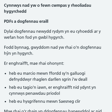
Cynnwys nad yw o fewn cwmpas y rheoliadau
hygyrchedd
PDFs a dogfennau eraill
Dylai dogfennau newydd rydym yn eu cyhoeddi ar y
wefan hon fod yn gwbl hygyrch.
Fodd bynnag, gwyddom nad yw rhai o’n dogfennau
hŷn yn hygyrch.
Er enghraifft, mae rhai ohonynt:
heb eu marcio mewn ffordd sy’n galluogi
defnyddwyr rhaglen darllen sgrin i’w deall
heb eu tagio’n iawn, er enghraifft nid ydynt yn
cynnwys penawdau priodol
heb eu hysgrifennu mewn Saesneg clir
Mae rhai o’r rhain yn ddogfennau hanesyddol ac nid