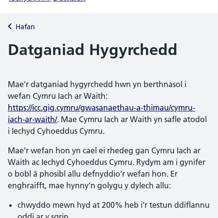
Hafan
Datganiad Hygyrchedd
Mae’r datganiad hygyrchedd hwn yn berthnasol i
wefan Cymru Iach ar Waith:
https://icc.gig.cymru/gwasanaethau-a-thimau/cymru-
iach-ar-waith/
. Mae Cymru Iach ar Waith yn safle atodol
i Iechyd Cyhoeddus Cymru.
Mae’r wefan hon yn cael ei rhedeg gan Cymru Iach ar
Waith ac Iechyd Cyhoeddus Cymru. Rydym am i gynifer
o bobl â phosibl allu defnyddio’r wefan hon. Er
enghraifft, mae hynny’n golygu y dylech allu:
chwyddo mewn hyd at 200% heb i’r testun ddiflannu
oddi ar y sgrin