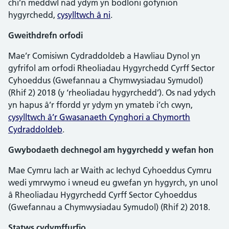
chi’n meddwl nad ydym yn bodloni gofynion
hygyrchedd,
cysylltwch â ni
.
Gweithdrefn orfodi
Mae’r Comisiwn Cydraddoldeb a Hawliau Dynol yn
gyfrifol am orfodi Rheoliadau Hygyrchedd Cyrff Sector
Cyhoeddus (Gwefannau a Chymwysiadau Symudol)
(Rhif 2) 2018 (y ‘rheoliadau hygyrchedd’). Os nad ydych
yn hapus â’r ffordd yr ydym yn ymateb i’ch cwyn,
cysylltwch â’r Gwasanaeth Cynghori a Chymorth
Cydraddoldeb
.
Gwybodaeth dechnegol am hygyrchedd y wefan hon
Mae Cymru Iach ar Waith ac Iechyd Cyhoeddus Cymru
wedi ymrwymo i wneud eu gwefan yn hygyrch, yn unol
â Rheoliadau Hygyrchedd Cyrff Sector Cyhoeddus
(Gwefannau a Chymwysiadau Symudol) (Rhif 2) 2018.
Statws cydymffurfio