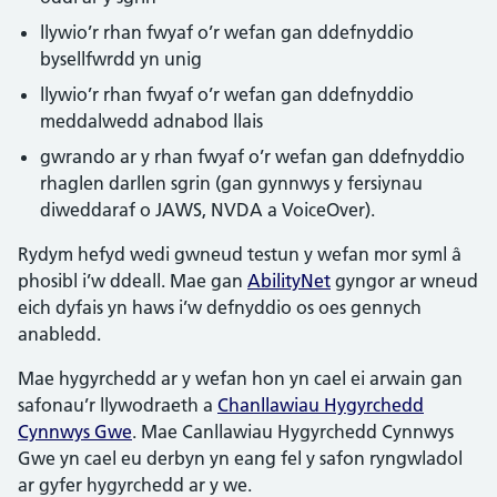
llywio’r rhan fwyaf o’r wefan gan ddefnyddio
bysellfwrdd yn unig
llywio’r rhan fwyaf o’r wefan gan ddefnyddio
meddalwedd adnabod llais
gwrando ar y rhan fwyaf o’r wefan gan ddefnyddio
rhaglen darllen sgrin (gan gynnwys y fersiynau
diweddaraf o JAWS, NVDA a VoiceOver).
Rydym hefyd wedi gwneud testun y wefan mor syml â
phosibl i’w ddeall. Mae gan
AbilityNet
gyngor ar wneud
eich dyfais yn haws i’w defnyddio os oes gennych
anabledd.
Mae hygyrchedd ar y wefan hon yn cael ei arwain gan
safonau’r llywodraeth a
Chanllawiau Hygyrchedd
Cynnwys Gwe
. Mae Canllawiau Hygyrchedd Cynnwys
Gwe yn cael eu derbyn yn eang fel y safon ryngwladol
ar gyfer hygyrchedd ar y we.