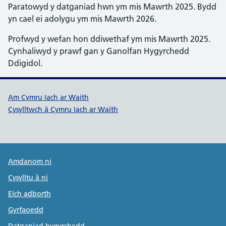
Paratowyd y datganiad hwn ym mis Mawrth 2025. Bydd
yn cael ei adolygu ym mis Mawrth 2026.
Profwyd y wefan hon ddiwethaf ym mis Mawrth 2025.
Cynhaliwyd y prawf gan y Ganolfan Hygyrchedd
Ddigidol.
Dolenni cymorth Cymru Iach ar W
Am Cymru Iach ar Waith
Cysylltwch â Cymru Iach ar Waith
Public Health Wales Support links
Amdanom ni
Cysylltu â ni
Eich adborth
Gyrfaoedd