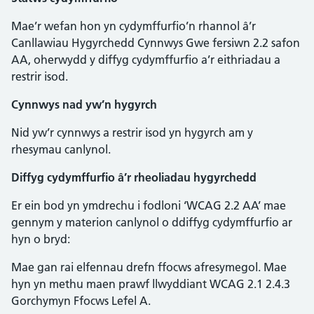
Mae’r wefan hon yn cydymffurfio’n rhannol â’r
Canllawiau Hygyrchedd Cynnwys Gwe fersiwn 2.2 safon
AA, oherwydd y diffyg cydymffurfio a’r eithriadau a
restrir isod.
Cynnwys nad yw’n hygyrch
Nid yw’r cynnwys a restrir isod yn hygyrch am y
rhesymau canlynol.
Diffyg cydymffurfio â’r rheoliadau hygyrchedd
Er ein bod yn ymdrechu i fodloni ‘WCAG 2.2 AA’ mae
gennym y materion canlynol o ddiffyg cydymffurfio ar
hyn o bryd:
Mae gan rai elfennau drefn ffocws afresymegol. Mae
hyn yn methu maen prawf llwyddiant WCAG 2.1 2.4.3
Gorchymyn Ffocws Lefel A.