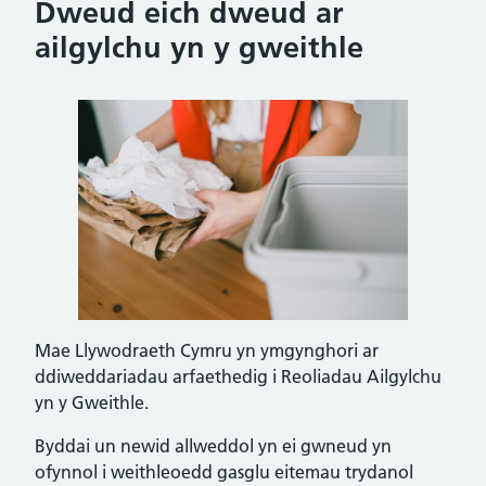
Dweud eich dweud ar
ailgylchu yn y gweithle
Mae Llywodraeth Cymru yn ymgynghori ar
ddiweddariadau arfaethedig i Reoliadau Ailgylchu
yn y Gweithle.
Byddai un newid allweddol yn ei gwneud yn
ofynnol i weithleoedd gasglu eitemau trydanol