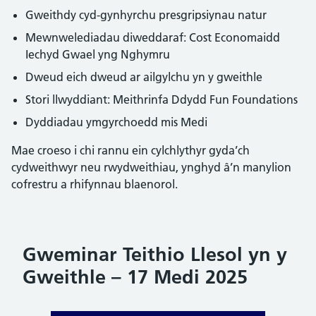
Gweithdy cyd-gynhyrchu presgripsiynau natur
Mewnwelediadau diweddaraf: Cost Economaidd
Iechyd Gwael yng Nghymru
Dweud eich dweud ar ailgylchu yn y gweithle
Stori llwyddiant: Meithrinfa Ddydd Fun Foundations
Dyddiadau ymgyrchoedd mis Medi
Mae croeso i chi rannu ein cylchlythyr gyda’ch
cydweithwyr neu rwydweithiau, ynghyd â’n manylion
cofrestru a rhifynnau blaenorol.
Gweminar Teithio Llesol yn y
Gweithle – 17 Medi 2025