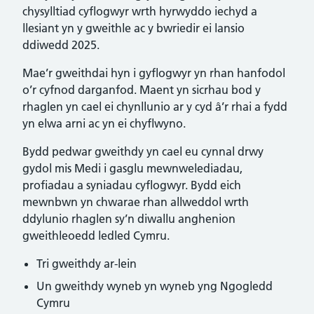
chysylltiad cyflogwyr wrth hyrwyddo iechyd a
llesiant yn y gweithle ac y bwriedir ei lansio
ddiwedd 2025.
Mae’r gweithdai hyn i gyflogwyr yn rhan hanfodol
o’r cyfnod darganfod. Maent yn sicrhau bod y
rhaglen yn cael ei chynllunio ar y cyd â’r rhai a fydd
yn elwa arni ac yn ei chyflwyno.
Bydd pedwar gweithdy yn cael eu cynnal drwy
gydol mis Medi i gasglu mewnwelediadau,
profiadau a syniadau cyflogwyr. Bydd eich
mewnbwn yn chwarae rhan allweddol wrth
ddylunio rhaglen sy’n diwallu anghenion
gweithleoedd ledled Cymru.
Tri gweithdy ar-lein
Un gweithdy wyneb yn wyneb yng Ngogledd
Cymru