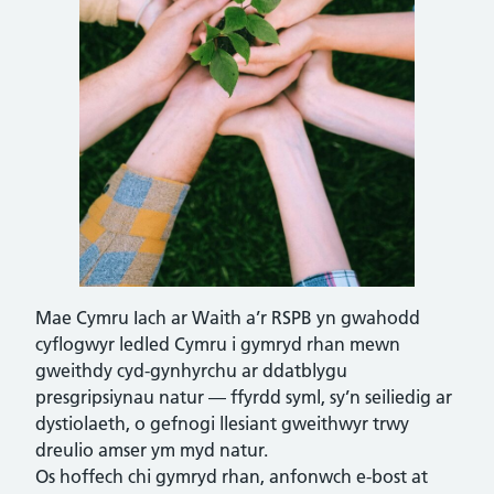
Mae Cymru Iach ar Waith a’r RSPB yn gwahodd
cyflogwyr ledled Cymru i gymryd rhan mewn
gweithdy cyd-gynhyrchu ar ddatblygu
presgripsiynau natur — ffyrdd syml, sy’n seiliedig ar
dystiolaeth, o gefnogi llesiant gweithwyr trwy
dreulio amser ym myd natur.
Os hoffech chi gymryd rhan, anfonwch e-bost at