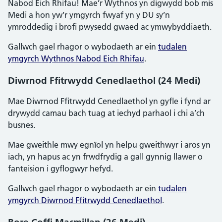
Nabod Eich Rhifau! Mae’r Wythnos yn digwydd bob mis
Medi a hon yw’r ymgyrch fwyaf yn y DU sy’n
ymroddedig i brofi pwysedd gwaed ac ymwybyddiaeth.
Gallwch gael rhagor o wybodaeth ar ein
tudalen
ymgyrch Wythnos Nabod Eich Rhifau
.
Diwrnod Ffitrwydd Cenedlaethol (24 Medi)
Mae Diwrnod Ffitrwydd Cenedlaethol yn gyfle i fynd ar
drywydd camau bach tuag at iechyd parhaol i chi a’ch
busnes.
Mae gweithle mwy egnïol yn helpu gweithwyr i aros yn
iach, yn hapus ac yn frwdfrydig a gall gynnig llawer o
fanteision i gyflogwyr hefyd.
Gallwch gael rhagor o wybodaeth ar ein
tudalen
ymgyrch Diwrnod Ffitrwydd Cenedlaethol
.