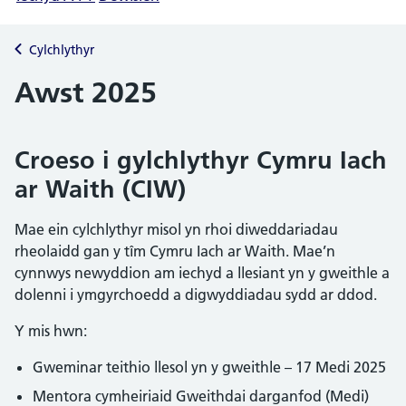
Cylchlythyr
Awst 2025
Croeso i gylchlythyr Cymru Iach
ar Waith (CIW)
Mae ein cylchlythyr misol yn rhoi diweddariadau
rheolaidd gan y tîm Cymru Iach ar Waith. Mae’n
cynnwys newyddion am iechyd a llesiant yn y gweithle a
dolenni i ymgyrchoedd a digwyddiadau sydd ar ddod.
Y mis hwn:
Gweminar teithio llesol yn y gweithle – 17 Medi 2025
Mentora cymheiriaid Gweithdai darganfod (Medi)