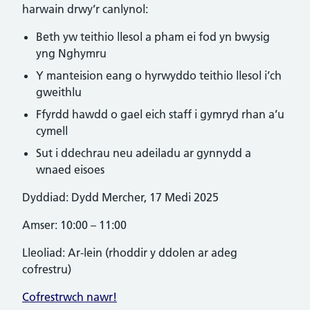
harwain drwy’r canlynol:
Beth yw teithio llesol a pham ei fod yn bwysig
yng Nghymru
Y manteision eang o hyrwyddo teithio llesol i’ch
gweithlu
Ffyrdd hawdd o gael eich staff i gymryd rhan a’u
cymell
Sut i ddechrau neu adeiladu ar gynnydd a
wnaed eisoes
Dyddiad: Dydd Mercher, 17 Medi 2025
Amser: 10:00 – 11:00
Lleoliad: Ar-lein (rhoddir y ddolen ar adeg
cofrestru)
Cofrestrwch nawr!