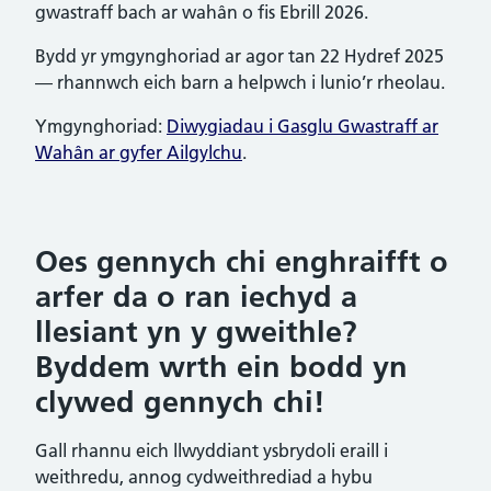
gwastraff bach ar wahân o fis Ebrill 2026.
Bydd yr ymgynghoriad ar agor tan 22 Hydref 2025
— rhannwch eich barn a helpwch i lunio’r rheolau.
Ymgynghoriad:
Diwygiadau i Gasglu Gwastraff ar
Wahân ar gyfer Ailgylchu
.
Oes gennych chi enghraifft o
arfer da o ran iechyd a
llesiant yn y gweithle?
Byddem wrth ein bodd yn
clywed gennych chi!
Gall rhannu eich llwyddiant ysbrydoli eraill i
weithredu, annog cydweithrediad a hybu