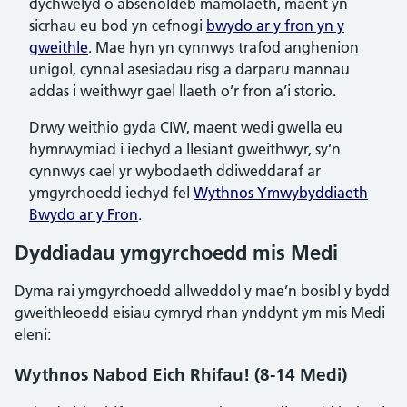
dychwelyd o absenoldeb mamolaeth, maent yn
sicrhau eu bod yn cefnogi
bwydo ar y fron yn y
gweithle
. Mae hyn yn cynnwys trafod anghenion
unigol, cynnal asesiadau risg a darparu mannau
addas i weithwyr gael llaeth o’r fron a’i storio.
Drwy weithio gyda CIW, maent wedi gwella eu
hymrwymiad i iechyd a llesiant gweithwyr, sy’n
cynnwys cael yr wybodaeth ddiweddaraf ar
ymgyrchoedd iechyd fel
Wythnos Ymwybyddiaeth
Bwydo ar y Fron
.
Dyddiadau ymgyrchoedd mis Medi
Dyma rai ymgyrchoedd allweddol y mae’n bosibl y bydd
gweithleoedd eisiau cymryd rhan ynddynt ym mis Medi
eleni:
Wythnos Nabod Eich Rhifau! (8-14 Medi)