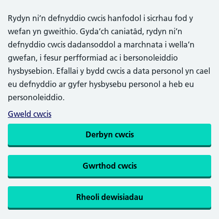
Rydyn ni’n defnyddio cwcis hanfodol i sicrhau fod y
wefan yn gweithio. Gyda’ch caniatâd, rydyn ni’n
defnyddio cwcis dadansoddol a marchnata i wella’n
gwefan, i fesur perfformiad ac i bersonoleiddio
hysbysebion. Efallai y bydd cwcis a data personol yn cael
eu defnyddio ar gyfer hysbysebu personol a heb eu
personoleiddio.
Gweld cwcis
Derbyn cwcis
Gwrthod cwcis
Rheoli dewisiadau