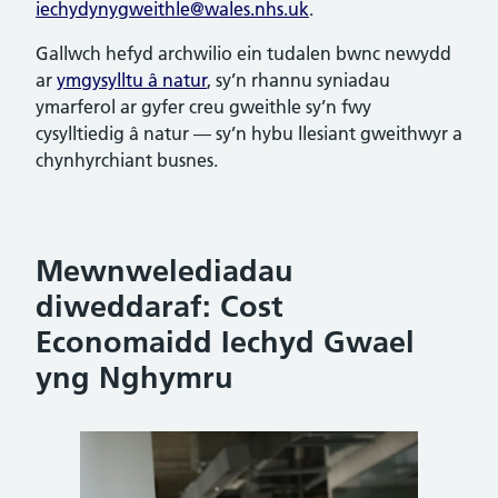
iechydynygweithle@wales.nhs.uk
.
Gallwch hefyd archwilio ein tudalen bwnc newydd
ar
ymgysylltu â natur
, sy’n rhannu syniadau
ymarferol ar gyfer creu gweithle sy’n fwy
cysylltiedig â natur — sy’n hybu llesiant gweithwyr a
chynhyrchiant busnes.
Mewnwelediadau
diweddaraf: Cost
Economaidd Iechyd Gwael
yng Nghymru