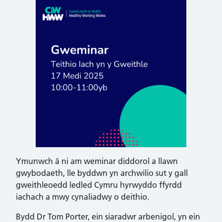
Ymunwch â ni am weminar diddorol a llawn
gwybodaeth, lle byddwn yn archwilio sut y gall
gweithleoedd ledled Cymru hyrwyddo ffyrdd
iachach a mwy cynaliadwy o deithio.
Bydd Dr Tom Porter, ein siaradwr arbenigol, yn ein