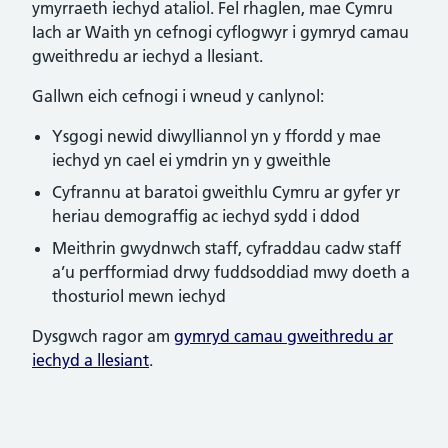
ymyrraeth iechyd ataliol. Fel rhaglen, mae Cymru
Iach ar Waith yn cefnogi cyflogwyr i gymryd camau
gweithredu ar iechyd a llesiant.
Gallwn eich cefnogi i wneud y canlynol:
Ysgogi newid diwylliannol yn y ffordd y mae
iechyd yn cael ei ymdrin yn y gweithle
Cyfrannu at baratoi gweithlu Cymru ar gyfer yr
heriau demograffig ac iechyd sydd i ddod
Meithrin gwydnwch staff, cyfraddau cadw staff
a’u perfformiad drwy fuddsoddiad mwy doeth a
thosturiol mewn iechyd
Dysgwch ragor am
gymryd camau gweithredu ar
iechyd a llesiant
.