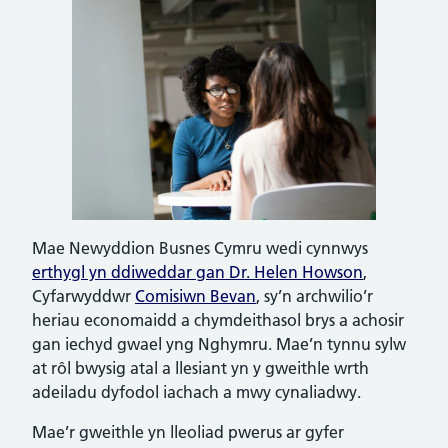
Mae Newyddion Busnes Cymru wedi cynnwys
erthygl yn ddiweddar gan Dr. Helen Howson
,
Cyfarwyddwr
Comisiwn Bevan
, sy’n archwilio’r
heriau economaidd a chymdeithasol brys a achosir
gan iechyd gwael yng Nghymru. Mae’n tynnu sylw
at rôl bwysig atal a llesiant yn y gweithle wrth
adeiladu dyfodol iachach a mwy cynaliadwy.
Mae’r gweithle yn lleoliad pwerus ar gyfer