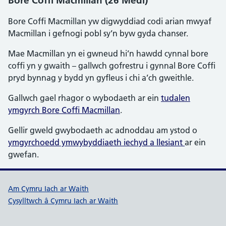
Bore Coffi Macmillan (26 Medi)
Bore Coffi Macmillan yw digwyddiad codi arian mwyaf
Macmillan i gefnogi pobl sy’n byw gyda chanser.
Mae Macmillan yn ei gwneud hi’n hawdd cynnal bore
coffi yn y gwaith – gallwch gofrestru i gynnal Bore Coffi
pryd bynnag y bydd yn gyfleus i chi a’ch gweithle.
Gallwch gael rhagor o wybodaeth ar ein
tudalen
ymgyrch Bore Coffi Macmillan
.
Gellir gweld gwybodaeth ac adnoddau am ystod o
ymgyrchoedd ymwybyddiaeth iechyd a llesiant
ar ein
gwefan.
Dolenni cymorth Cymru Iach ar W
Am Cymru Iach ar Waith
Cysylltwch â Cymru Iach ar Waith