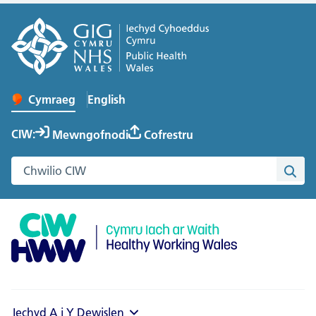
English
– Change the language to English
Cymraeg
Newid iaith y wefan
CIW:
Mewngofnodi
Cofrestru
Chwilio gwefan Cymru Iach ar Waith
Chwi
Iechyd A i Y
Dewislen