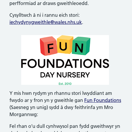
perfformiad ar draws gweithleoedd.
Cysylltwch â ni i rannu eich stori:
iechydynygweithle@wales.nhs.uk
.
Y mis hwn rydym yn rhannu stori lwyddiant am
fwydo ar y fron yn y gweithle gan
Fun Foundations
(Saesneg yn unig) sydd â dwy feithrinfa ym Mro
Morgannwg:
Fel rhan o’u dull cynhwysol pan fydd gweithwyr yn