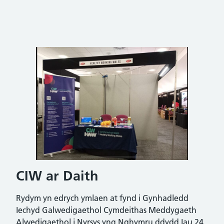
CIW ar Daith
Rydym yn edrych ymlaen at fynd i Gynhadledd
Iechyd Galwedigaethol Cymdeithas Meddygaeth
Alwedigaethol i Nyrsys yng Nghymru ddydd Iau 24