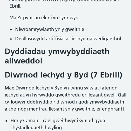
Ebrill.
Mae’r pynciau eleni yn cynnwys:
Niwroamrywiaeth yn y gweithle
Deallusrwydd artiffisial ac iechyd galwedigaethol
Dyddiadau ymwybyddiaeth
allweddol
Diwrnod Iechyd y Byd (7 Ebrill)
Mae Diwrnod Iechyd y Byd yn tynnu sylw at faterion
iechyd ac yn hyrwyddo gweithredu er llesiant gwell. Gall
cyflogwyr ddefnyddio’r diwrnod i godi ymwybyddiaeth
a chefnogi mentrau llesiant yn y gweithle, er enghraifft:
Her y Camau – cael gweithwyr i symud gyda
chystadleuaeth hwyliog