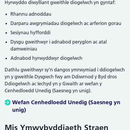
Hyrwyddo diwylliant gweithle diogelwch yn gyntaf:
Rhannu adnoddau
Darparu awgrymiadau diogelwch ac arferion gorau
Sesiynau hyfforddi
Dysgu gweithwyr i adnabod peryglon ac atal
damweiniau
Adnabod hyrwyddwyr diogelwch
Dathlu gweithwyr sy’n dangos ymrwymiad i ddiogelwch
yn y gweithle Dysgwch fwy am Ddiwrnod y Byd dros
Ddiogelwch ac Iechyd yn y Gwaith ar wefan y
Cenhedloedd Unedig (Saesneg yn unig).
Wefan Cenhedloedd Unedig (Saesneg yn
unig)
Mis Ymwybyddiaeth Straen