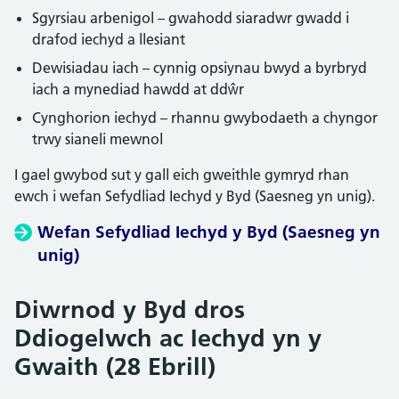
Sgyrsiau arbenigol – gwahodd siaradwr gwadd i
drafod iechyd a llesiant
Dewisiadau iach – cynnig opsiynau bwyd a byrbryd
iach a mynediad hawdd at ddŵr
Cynghorion iechyd – rhannu gwybodaeth a chyngor
trwy sianeli mewnol
I gael gwybod sut y gall eich gweithle gymryd rhan
ewch i wefan Sefydliad Iechyd y Byd (Saesneg yn unig).
Wefan Sefydliad Iechyd y Byd (Saesneg yn
unig)
Diwrnod y Byd dros
Ddiogelwch ac Iechyd yn y
Gwaith (28 Ebrill)