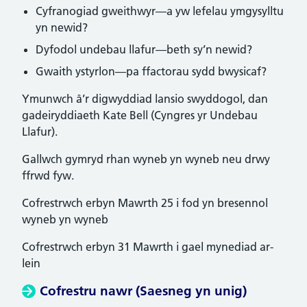
Cyfranogiad gweithwyr—a yw lefelau ymgysylltu
yn newid?
Dyfodol undebau llafur—beth sy’n newid?
Gwaith ystyrlon—pa ffactorau sydd bwysicaf?
Ymunwch â’r digwyddiad lansio swyddogol, dan
gadeiryddiaeth Kate Bell (Cyngres yr Undebau
Llafur).
Gallwch gymryd rhan wyneb yn wyneb neu drwy
ffrwd fyw.
Cofrestrwch erbyn Mawrth 25 i fod yn bresennol
wyneb yn wyneb
Cofrestrwch erbyn 31 Mawrth i gael mynediad ar-
lein
Cofrestru nawr (Saesneg yn unig)