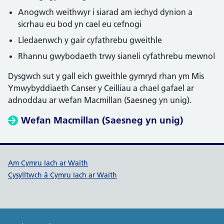
Anogwch weithwyr i siarad am iechyd dynion a
sicrhau eu bod yn cael eu cefnogi
Lledaenwch y gair cyfathrebu gweithle
Rhannu gwybodaeth trwy sianeli cyfathrebu mewnol
Dysgwch sut y gall eich gweithle gymryd rhan ym Mis
Ymwybyddiaeth Canser y Ceilliau a chael gafael ar
adnoddau ar wefan Macmillan (Saesneg yn unig).
Wefan Macmillan (Saesneg yn unig)
Dolenni cymorth Cymru Iach ar W
Am Cymru Iach ar Waith
Cysylltwch â Cymru Iach ar Waith