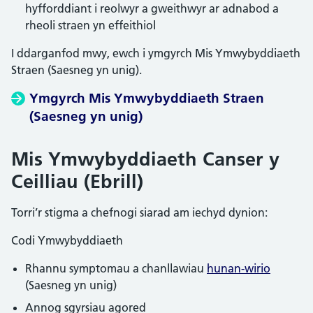
hyfforddiant i reolwyr a gweithwyr ar adnabod a
rheoli straen yn effeithiol
I ddarganfod mwy, ewch i ymgyrch Mis Ymwybyddiaeth
Straen (Saesneg yn unig).
Ymgyrch Mis Ymwybyddiaeth Straen
(Saesneg yn unig)
Mis Ymwybyddiaeth Canser y
Ceilliau (Ebrill)
Torri’r stigma a chefnogi siarad am iechyd dynion:
Codi Ymwybyddiaeth
Rhannu symptomau a chanllawiau
hunan-wirio
(Saesneg yn unig)
Annog sgyrsiau agored