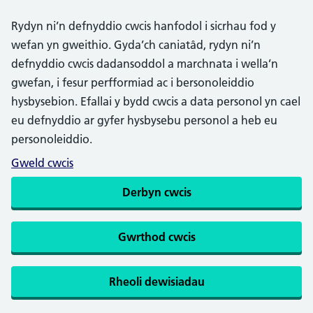
Rydyn ni’n defnyddio cwcis hanfodol i sicrhau fod y
wefan yn gweithio. Gyda’ch caniatâd, rydyn ni’n
defnyddio cwcis dadansoddol a marchnata i wella’n
gwefan, i fesur perfformiad ac i bersonoleiddio
hysbysebion. Efallai y bydd cwcis a data personol yn cael
eu defnyddio ar gyfer hysbysebu personol a heb eu
personoleiddio.
Gweld cwcis
Derbyn cwcis
Gwrthod cwcis
Rheoli dewisiadau