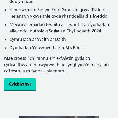
dod yn fuan
Ymunwch â’n Sesiwn Ford Gron Unigryw: Trafod
llesiant yn y gweithle gyda rhanddeiliaid allweddol
Mewnwelediadau Gwaith a Llesiant: Canfyddiadau
allweddol o Arolwg Sgiliau a Chyflogaeth 2024
Cymru Iach ar Waith ar Daith
Dyddiadau Ymwybyddiaeth Mis Ebrill
Mae croeso i chi rannu ein e-fwletin gyda’ch
cydweithwyr neu rwydweithiau, ynghyd â’n manylion
cofrestru a rhifynnau blaenorol.
Cylchlythyr