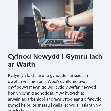
Cyfnod Newydd i Gymru Iach
ar Waith
Rydym yn falch iawn o gyhoeddi lansiad ein
gwefan ym mis Ebrill. Wedi’i gynllunio gyda
chyflogwyr mewn golwg, bydd y wefan newydd
hon yn cynnig adnoddau mwy hygyrch ac
arweiniad arbenigol ar draws ystod eang o feysydd
pwnc i helpu busnesau i wella iechyd a llesiant yn y