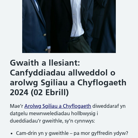
Gwaith a llesiant:
Canfyddiadau allweddol o
arolwg Sgiliau a Chyflogaeth
2024 (02 Ebrill)
Mae’r
Arolwg Sgiliau a Chyflogaeth
diweddaraf yn
datgelu mewnwelediadau hollbwysig i
dueddiadau’r gweithle, sy’n cynnwys:
Cam-drin yn y gweithle – pa mor gyffredin ydyw?