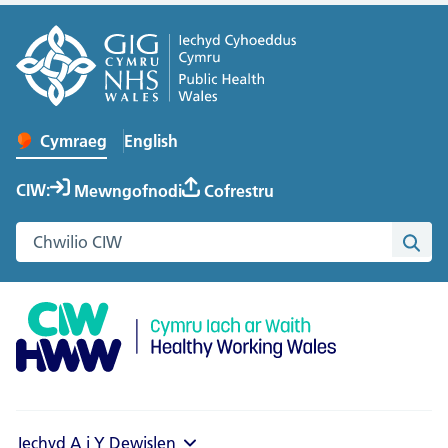
English
– Change the language to English
Cymraeg
Newid iaith y wefan
CIW:
Mewngofnodi
Cofrestru
Chwilio gwefan Cymru Iach ar Waith
Chwi
Iechyd A i Y
Dewislen