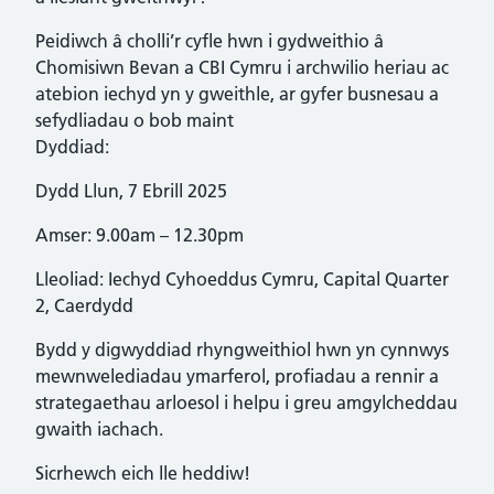
Peidiwch â cholli’r cyfle hwn i gydweithio â
Chomisiwn Bevan a CBI Cymru i archwilio heriau ac
atebion iechyd yn y gweithle, ar gyfer busnesau a
sefydliadau o bob maint
Dyddiad:
Dydd Llun, 7 Ebrill 2025
Amser: 9.00am – 12.30pm
Lleoliad: Iechyd Cyhoeddus Cymru, Capital Quarter
2, Caerdydd
Bydd y digwyddiad rhyngweithiol hwn yn cynnwys
mewnwelediadau ymarferol, profiadau a rennir a
strategaethau arloesol i helpu i greu amgylcheddau
gwaith iachach.
Sicrhewch eich lle heddiw!