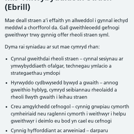
(Ebrill)
Mae deall straen a’i effaith yn allweddol i gynnal iechyd
meddwl a chorfforol da. Gall gweithleoedd gefnogi
gweithwyr trwy gynnig offer rheoli straen syml.
Dyma rai syniadau ar sut mae cymryd rhan:
Cynnal gweithdai rheoli straen – cynnal sesiynau ar
ymwybyddiaeth ofalgar, technegau ymlacio a
strategaethau ymdopi
Hyrwyddo cydbwysedd bywyd a gwaith – annog
gweithio hyblyg, cymryd seibiannau rheolaidd a
rheoli llwyth gwaith i leihau straen
Creu amgylchedd cefnogol – cynnig grwpiau cymorth
cymheiriaid neu raglenni cymorth i weithwyr i helpu
gweithwyr i deimlo eu bod yn cael eu cefnogi
Cynnig hyfforddiant ac arweiniad – darparu