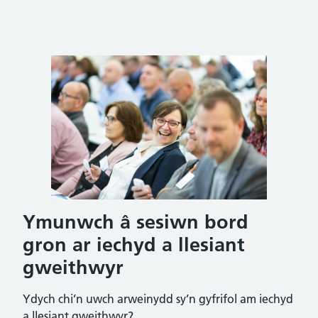
Ymunwch â sesiwn bord
gron ar iechyd a llesiant
gweithwyr
Ydych chi’n uwch arweinydd sy’n gyfrifol am iechyd
a llesiant gweithwyr?