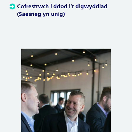
Cofrestrwch i ddod i’r digwyddiad
(Saesneg yn unig)