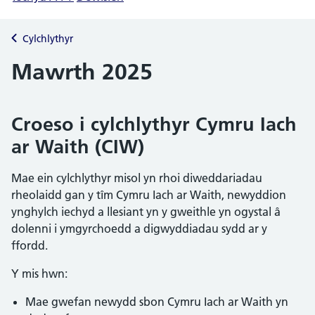
Cylchlythyr
Mawrth 2025
Croeso i cylchlythyr Cymru Iach
ar Waith (CIW)
Mae ein cylchlythyr misol yn rhoi diweddariadau
rheolaidd gan y tîm Cymru Iach ar Waith, newyddion
ynghylch iechyd a llesiant yn y gweithle yn ogystal â
dolenni i ymgyrchoedd a digwyddiadau sydd ar y
ffordd.
Y mis hwn:
Mae gwefan newydd sbon Cymru Iach ar Waith yn