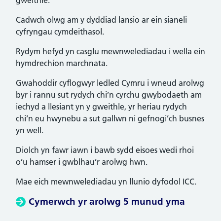
gweithle.
Cadwch olwg am y dyddiad lansio ar ein sianeli
cyfryngau cymdeithasol.
Rydym hefyd yn casglu mewnwelediadau i wella ein
hymdrechion marchnata.
Gwahoddir cyflogwyr ledled Cymru i wneud arolwg
byr i rannu sut rydych chi’n cyrchu gwybodaeth am
iechyd a llesiant yn y gweithle, yr heriau rydych
chi’n eu hwynebu a sut gallwn ni gefnogi’ch busnes
yn well.
Diolch yn fawr iawn i bawb sydd eisoes wedi rhoi
o’u hamser i gwblhau’r arolwg hwn.
Mae eich mewnwelediadau yn llunio dyfodol ICC.
Cymerwch yr arolwg 5 munud yma