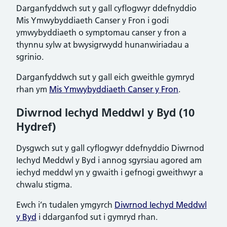
Darganfyddwch sut y gall cyflogwyr ddefnyddio
Mis Ymwybyddiaeth Canser y Fron i godi
ymwybyddiaeth o symptomau canser y fron a
thynnu sylw at bwysigrwydd hunanwiriadau a
sgrinio.
Darganfyddwch sut y gall eich gweithle gymryd
rhan ym
Mis Ymwybyddiaeth Canser y Fron
.
Diwrnod Iechyd Meddwl y Byd (10
Hydref)
Dysgwch sut y gall cyflogwyr ddefnyddio Diwrnod
Iechyd Meddwl y Byd i annog sgyrsiau agored am
iechyd meddwl yn y gwaith i gefnogi gweithwyr a
chwalu stigma.
Ewch i’n tudalen ymgyrch
Diwrnod Iechyd Meddwl
y Byd
i ddarganfod sut i gymryd rhan.