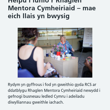
Helpu i lunio’r Rhaglen
Mentora Cymheiriaid – mae
eich llais yn bwysig
Rydym yn gyffrous i fod yn gweithio gyda RCS ar
ddatblygu Rhaglen Mentora Cymheiriaid newydd i
gefnogi busnesau ledled Cymru i adeiladu
diwylliannau gweithle iachach.