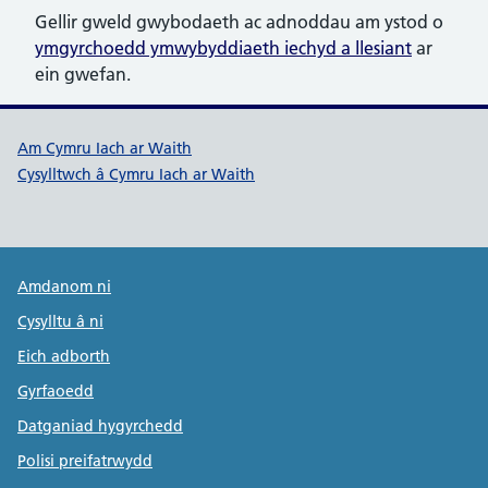
Gellir gweld gwybodaeth ac adnoddau am ystod o
ymgyrchoedd ymwybyddiaeth iechyd a llesiant
ar
ein gwefan.
Dolenni cymorth Cymru Iach ar W
Am Cymru Iach ar Waith
Cysylltwch â Cymru Iach ar Waith
Public Health Wales Support links
Amdanom ni
Cysylltu â ni
Eich adborth
Gyrfaoedd
Datganiad hygyrchedd
Polisi preifatrwydd