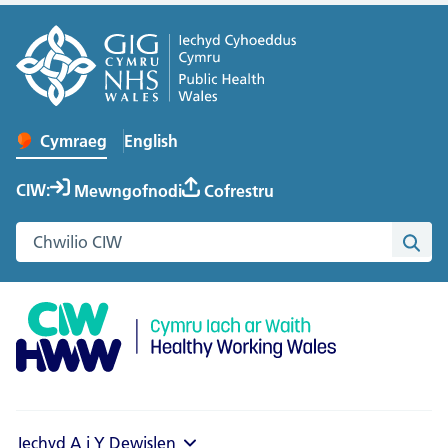
English
– Change the language to English
Cymraeg
Newid iaith y wefan
CIW:
Mewngofnodi
Cofrestru
Chwilio gwefan Cymru Iach ar Waith
Chwi
Iechyd A i Y
Dewislen