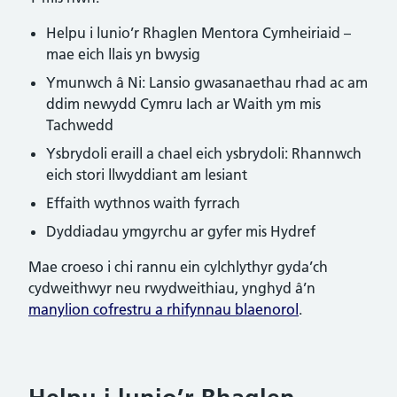
Helpu i lunio’r Rhaglen Mentora Cymheiriaid –
mae eich llais yn bwysig
Ymunwch â Ni: Lansio gwasanaethau rhad ac am
ddim newydd Cymru Iach ar Waith ym mis
Tachwedd
Ysbrydoli eraill a chael eich ysbrydoli: Rhannwch
eich stori llwyddiant am lesiant
Effaith wythnos waith fyrrach
Dyddiadau ymgyrchu ar gyfer mis Hydref
Mae croeso i chi rannu ein cylchlythyr gyda’ch
cydweithwyr neu rwydweithiau, ynghyd â’n
manylion cofrestru a rhifynnau blaenorol
.