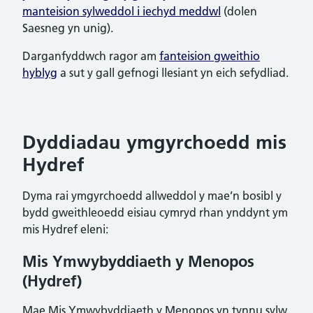
manteision sylweddol i iechyd meddwl
(dolen
Saesneg yn unig).
Darganfyddwch ragor am
fanteision gweithio
hyblyg
a sut y gall gefnogi llesiant yn eich sefydliad.
Dyddiadau ymgyrchoedd mis
Hydref
Dyma rai ymgyrchoedd allweddol y mae’n bosibl y
bydd gweithleoedd eisiau cymryd rhan ynddynt ym
mis Hydref eleni:
Mis Ymwybyddiaeth y Menopos
(Hydref)
Mae Mis Ymwybyddiaeth y Menopos yn tynnu sylw