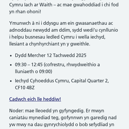
Cymru Iach ar Waith – ac mae gwahoddiad i chi fod
yn rhan ohoni!
Ymunwch â ni i ddysgu am ein gwasanaethau ac
adnoddau newydd am ddim, sydd wedi’u cynllunio
i helpu busnesau ledled Cymru i wella iechyd,
llesiant a chynhyrchiant yn y gweithle.
Dydd Mercher 12 Tachwedd 2025
09:30 – 12:45 (cofrestru, rhwydweithio a
lluniaeth o 09:00)
Iechyd Cyhoeddus Cymru, Capital Quarter 2,
CF10 4BZ
Cadwch eich lle heddiw!
Noder: mae lleoedd yn gyfyngedig. Er mwyn
caniatáu mynediad teg, gofynnwn yn garedig nad
yw mwy na dau gynrychiolydd o bob sefydliad yn