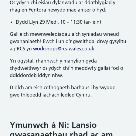
Os ydych chi eisiau dylanwadu ar ddatblygiad y
rhaglen Fentora newydd mae amser o hyd:
Dydd Llyn 29 Medi, 10 – 11:30 (ar-lein)
Gall eich mewnwelediadau a’ch syniadau wneud
gwahaniaeth! Ewch i un o’r gweithdai drwy gysylltu
ag RCS yn
workshops@rcs-wales.co.uk
.
Yn ogystal, rhannwch y manylion gyda
chydweithwyr os ydych chi’n meddwl y gallai fod o
ddiddordeb iddyn nhw.
Diolch am eich cefnogaeth barhaus i hyrwyddo
gweithleoedd iachach ledled Cymru.
Ymunwch â Ni: Lansio
gwasanaethau rhad ac am