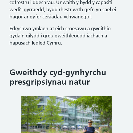
cofrestru i ddechrau. Unwaith y bydd y capasiti
wedi’i gyrraedd, bydd rhestr wrth gefn yn cael ei
hagor ar gyfer ceisiadau ychwanegol.
Edrychwn ymlaen at eich croesawu a gweithio
gyda’n gilydd i greu gweithleoedd iachach a
hapusach ledled Cymru.
Gweithdy cyd-gynhyrchu
presgripsiynau natur