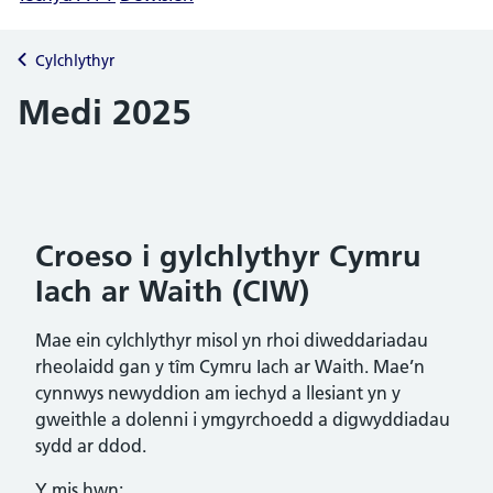
Cylchlythyr
Medi 2025
Croeso i gylchlythyr Cymru
Iach ar Waith (CIW)
Mae ein cylchlythyr misol yn rhoi diweddariadau
rheolaidd gan y tîm Cymru Iach ar Waith. Mae’n
cynnwys newyddion am iechyd a llesiant yn y
gweithle a dolenni i ymgyrchoedd a digwyddiadau
sydd ar ddod.
Y mis hwn: