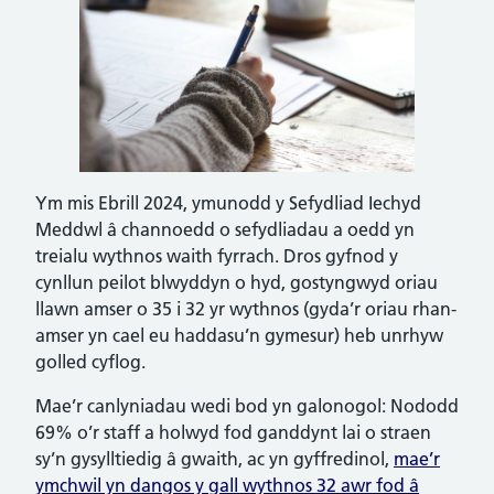
Ym mis Ebrill 2024, ymunodd y Sefydliad Iechyd
Meddwl â channoedd o sefydliadau a oedd yn
treialu wythnos waith fyrrach. Dros gyfnod y
cynllun peilot blwyddyn o hyd, gostyngwyd oriau
llawn amser o 35 i 32 yr wythnos (gyda’r oriau rhan-
amser yn cael eu haddasu’n gymesur) heb unrhyw
golled cyflog.
Mae’r canlyniadau wedi bod yn galonogol: Nododd
69% o’r staff a holwyd fod ganddynt lai o straen
sy’n gysylltiedig â gwaith, ac yn gyffredinol,
mae’r
ymchwil yn dangos y gall wythnos 32 awr fod â