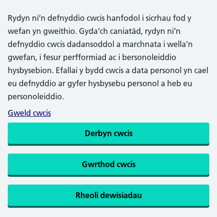
Rydyn ni’n defnyddio cwcis hanfodol i sicrhau fod y
wefan yn gweithio. Gyda’ch caniatâd, rydyn ni’n
defnyddio cwcis dadansoddol a marchnata i wella’n
gwefan, i fesur perfformiad ac i bersonoleiddio
hysbysebion. Efallai y bydd cwcis a data personol yn cael
eu defnyddio ar gyfer hysbysebu personol a heb eu
personoleiddio.
Gweld cwcis
Derbyn cwcis
Gwrthod cwcis
Rheoli dewisiadau