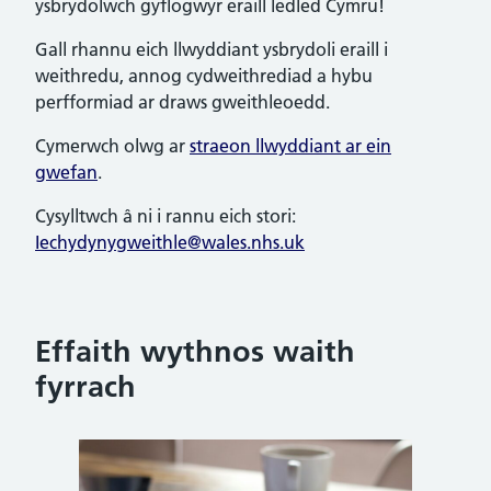
ysbrydolwch gyflogwyr eraill ledled Cymru!
Gall rhannu eich llwyddiant ysbrydoli eraill i
weithredu, annog cydweithrediad a hybu
perfformiad ar draws gweithleoedd.
Cymerwch olwg ar
straeon llwyddiant ar ein
gwefan
.
Cysylltwch â ni i rannu eich stori:
Iechydynygweithle@wales.nhs.uk
Effaith wythnos waith
fyrrach