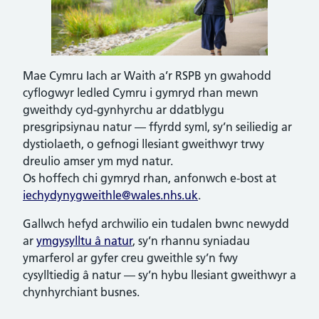
Mae Cymru Iach ar Waith a’r RSPB yn gwahodd
cyflogwyr ledled Cymru i gymryd rhan mewn
gweithdy cyd-gynhyrchu ar ddatblygu
presgripsiynau natur — ffyrdd syml, sy’n seiliedig ar
dystiolaeth, o gefnogi llesiant gweithwyr trwy
dreulio amser ym myd natur.
Os hoffech chi gymryd rhan, anfonwch e-bost at
iechydynygweithle@wales.nhs.uk
.
Gallwch hefyd archwilio ein tudalen bwnc newydd
ar
ymgysylltu â natur
, sy’n rhannu syniadau
ymarferol ar gyfer creu gweithle sy’n fwy
cysylltiedig â natur — sy’n hybu llesiant gweithwyr a
chynhyrchiant busnes.