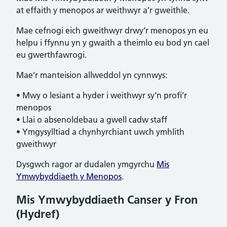
at effaith y menopos ar weithwyr a’r gweithle.
Mae cefnogi eich gweithwyr drwy’r menopos yn eu
helpu i ffynnu yn y gwaith a theimlo eu bod yn cael
eu gwerthfawrogi.
Mae’r manteision allweddol yn cynnwys:
• Mwy o lesiant a hyder i weithwyr sy’n profi’r
menopos
• Llai o absenoldebau a gwell cadw staff
• Ymgysylltiad a chynhyrchiant uwch ymhlith
gweithwyr
Dysgwch ragor ar dudalen ymgyrchu
Mis
Ymwybyddiaeth y Menopos
.
Mis Ymwybyddiaeth Canser y Fron
(Hydref)