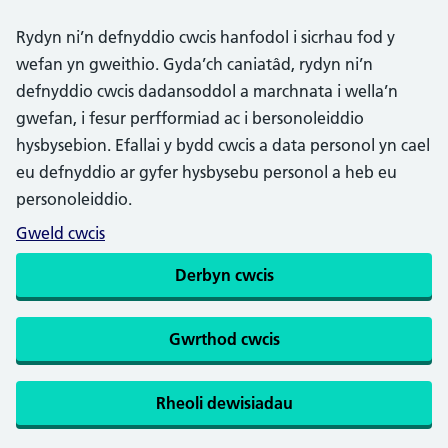
Rydyn ni’n defnyddio cwcis hanfodol i sicrhau fod y
wefan yn gweithio. Gyda’ch caniatâd, rydyn ni’n
defnyddio cwcis dadansoddol a marchnata i wella’n
gwefan, i fesur perfformiad ac i bersonoleiddio
hysbysebion. Efallai y bydd cwcis a data personol yn cael
eu defnyddio ar gyfer hysbysebu personol a heb eu
personoleiddio.
Gweld cwcis
Derbyn cwcis
Gwrthod cwcis
Rheoli dewisiadau