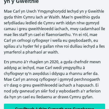
yn y Gweithle
Mae Carl yn Uwch Ymgynghorydd Iechyd yn y Gweithle
gyda thîm Cymru Iach ar Waith. Mae’n gweithio gyda
sefydliadau ledled de Cymru wrth iddyn nhw gymryd
camau i greu gweithleoedd iachach, mwy cadarnhaol lle
mae lles staff yn cael ei flaenoriaethu. Yn ei rôl, mae
Carl yn cefnogi cyflogwyr i wella eu gwybodaeth, eu
sgiliau a’u hyder fel y gallan nhw roi dulliau iechyd a lles
ymarferol a pharhaol ar waith.
Ers ymuno â’r rhaglen yn 2020, a gyda chefndir mewn
addysg ac iechyd, mae Carl wedi ymgysylltu â
chyflogwyr sy’n awyddus i ddysgu a rhannu arfer da.
Mae Carl yn annog cyflogwyr i gymryd perchnogaeth
o’r dasg o greu gweithleoedd iachach a hapusach. Ei
nod ydy gwneud yn siŵr fod y wybodaeth a’r arferion
da hyn yn cael eu lledaenu ar draws Cymru gyfan.