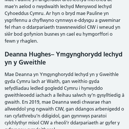
mae’n aelod o rwydwaith Iechyd Menywod Iechyd
Cyhoeddus Cymru. Ar hyn o bryd mae Pauline yn
ysgrifennu a chyflwyno cynnwys e-ddysgu a gweminar
fel rhan o ddarpariaeth trawsnewidiol CIW i wneud yn
siŵr bod gofynion busnes yn cael eu hymgorffori o
fewn y rhaglen.
Deanna Hughes– Ymgynghorydd Iechyd
yn y Gweithle
Mae Deanna yn Ymgynghorydd Iechyd yn y Gweithle
gyda Cymru Iach ar Waith, gan weithio gyda
sefydliadau ledled gogledd Cymru i hyrwyddo
gweithleoedd iachach a lleihau salwch sy’n gysylltiedig â
gwaith. Ers 2019, mae Deanna wedi chwarae rhan
allweddol yng ngwaith CIW, gan ddangos arbenigedd o
ran cyfathrebu’n ddigidol, gan gynnwys paratoi
cylchlythyr misol CIW a rheoli’r ddarpariaeth ar gyfer y