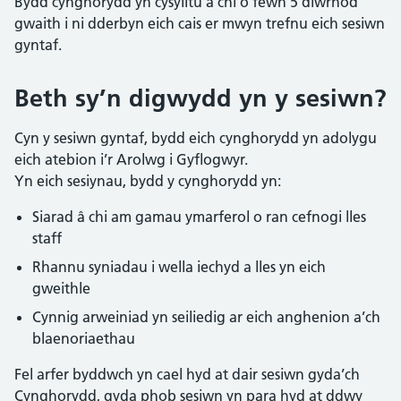
Bydd cynghorydd yn cysylltu â chi o fewn 5 diwrnod
gwaith i ni dderbyn eich cais er mwyn trefnu eich sesiwn
gyntaf.
Beth sy’n digwydd yn y sesiwn?
Cyn y sesiwn gyntaf, bydd eich cynghorydd yn adolygu
eich atebion i’r Arolwg i Gyflogwyr.
Yn eich sesiynau, bydd y cynghorydd yn:
Siarad â chi am gamau ymarferol o ran cefnogi lles
staff
Rhannu syniadau i wella iechyd a lles yn eich
gweithle
Cynnig arweiniad yn seiliedig ar eich anghenion a’ch
blaenoriaethau
Fel arfer byddwch yn cael hyd at dair sesiwn gyda’ch
Cynghorydd, gyda phob sesiwn yn para hyd at ddwy