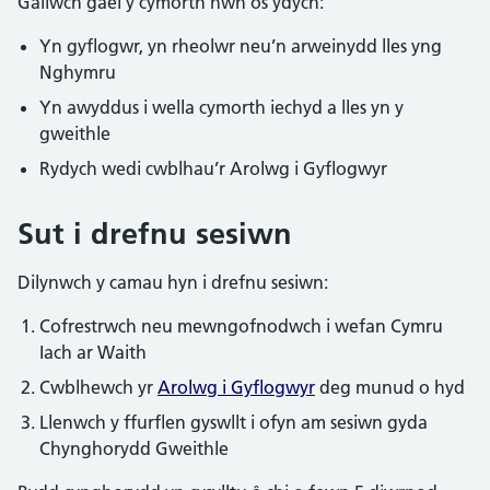
Gallwch gael y cymorth hwn os ydych:
Yn gyflogwr, yn rheolwr neu’n arweinydd lles yng
Nghymru
Yn awyddus i wella cymorth iechyd a lles yn y
gweithle
Rydych wedi cwblhau’r Arolwg i Gyflogwyr
Sut i drefnu sesiwn
Dilynwch y camau hyn i drefnu sesiwn:
Cofrestrwch neu mewngofnodwch i wefan Cymru
Iach ar Waith
Cwblhewch yr
Arolwg i Gyflogwyr
deg munud o hyd
Llenwch y ffurflen gyswllt i ofyn am sesiwn gyda
Chynghorydd Gweithle