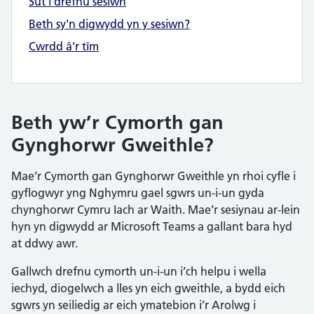
Sut i drefnu sesiwn
Beth sy'n digwydd yn y sesiwn?
Cwrdd â'r tîm
Beth yw’r Cymorth gan
Gynghorwr Gweithle?
Mae’r Cymorth gan Gynghorwr Gweithle yn rhoi cyfle i
gyflogwyr yng Nghymru gael sgwrs un-i-un gyda
chynghorwr Cymru Iach ar Waith. Mae’r sesiynau ar-lein
hyn yn digwydd ar Microsoft Teams a gallant bara hyd
at ddwy awr.
Gallwch drefnu cymorth un-i-un i’ch helpu i wella
iechyd, diogelwch a lles yn eich gweithle, a bydd eich
sgwrs yn seiliedig ar eich ymatebion i’r Arolwg i