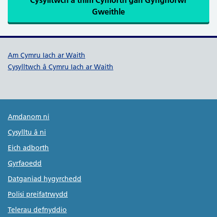
Cysylltwch â thîm Cymorth gan Gynghorwr
Gweithle
Dolenni cymorth Cymru Iach ar W
Am Cymru Iach ar Waith
Cysylltwch â Cymru Iach ar Waith
Public Health Wales Support links
Amdanom ni
Cysylltu â ni
Eich adborth
Gyrfaoedd
Datganiad hygyrchedd
Polisi preifatrwydd
Telerau defnyddio