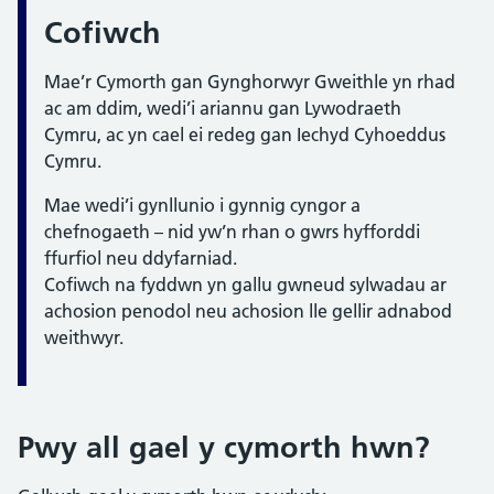
Gwybodaeth:
Cofiwch
Mae’r Cymorth gan Gynghorwyr Gweithle yn rhad
ac am ddim, wedi’i ariannu gan Lywodraeth
Cymru, ac yn cael ei redeg gan Iechyd Cyhoeddus
Cymru.
Mae wedi’i gynllunio i gynnig cyngor a
chefnogaeth – nid yw’n rhan o gwrs hyfforddi
ffurfiol neu ddyfarniad.
Cofiwch na fyddwn yn gallu gwneud sylwadau ar
achosion penodol neu achosion lle gellir adnabod
weithwyr.
Pwy all gael y cymorth hwn?