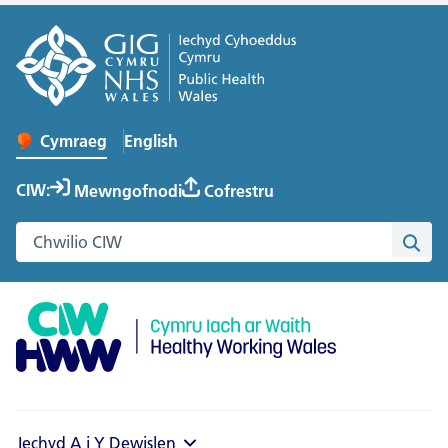
English
– Change the language to English
Cymraeg
Newid iaith y wefan
CIW:
Mewngofnodi
Cofrestru
Chwilio gwefan Cymru Iach ar Waith
Chwi
Iechyd A i Y
Dewislen