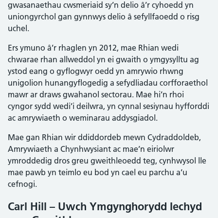
gwasanaethau cwsmeriaid sy’n delio â’r cyhoedd yn
uniongyrchol gan gynnwys delio â sefyllfaoedd o risg
uchel.
Ers ymuno â’r rhaglen yn 2012, mae Rhian wedi
chwarae rhan allweddol yn ei gwaith o ymgysylltu ag
ystod eang o gyflogwyr oedd yn amrywio rhwng
unigolion hunangyflogedig a sefydliadau corfforaethol
mawr ar draws gwahanol sectorau. Mae hi’n rhoi
cyngor sydd wedi’i deilwra, yn cynnal sesiynau hyfforddi
ac amrywiaeth o weminarau addysgiadol.
Mae gan Rhian wir ddiddordeb mewn Cydraddoldeb,
Amrywiaeth a Chynhwysiant ac mae’n eiriolwr
ymroddedig dros greu gweithleoedd teg, cynhwysol lle
mae pawb yn teimlo eu bod yn cael eu parchu a’u
cefnogi.
Carl Hill – Uwch Ymgynghorydd Iechyd