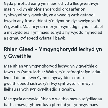
Gyda phrofiad eang ym maes iechyd a lles gweithwyr,
mae Nikki yn eiriolwr angerddol dros arferion
cynhwysol yn y gweithle, yn enwedig wrth gefnogi
bwydo ar y fron a rhieni sy’n dymuno dychwelyd yn ôl
i’r gwaith. Mae hi yr un mor ymrwymedig i fynd i’r afael
â meysydd eraill ym maes iechyd a hyrwyddo mynediad
a sicrhau cyfleoedd cyfartal i bawb.
Rhian Gleed – Ymgynghorydd Iechyd yn
y Gweithle
Mae Rhian yn ymgynghorydd iechyd yn y gweithle o
fewn tîm Cymru Iach ar Waith, sy’n cefnogi sefydliadau
ledled de-orllewin Cymru i hyrwyddo a chreu
gweithleoedd iach ac sy’n fwy cynhwysol er mwyn
lleihau salwch sy’n gysylltiedig â gwaith.
Mae gyrfa amrywiol Rhian o weithio mewn sefydliadau
bach a mawr, cyhoeddus a phreifat yn cynnwys maes