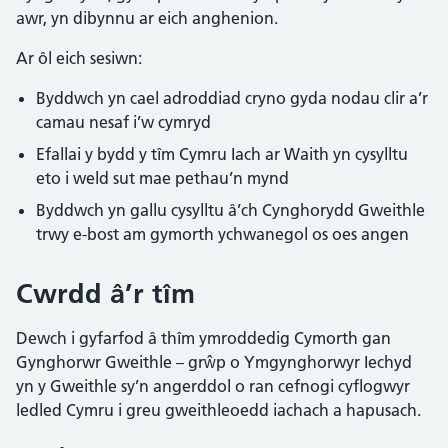
awr, yn dibynnu ar eich anghenion.
Ar ôl eich sesiwn:
Byddwch yn cael adroddiad cryno gyda nodau clir a’r
camau nesaf i’w cymryd
Efallai y bydd y tîm Cymru Iach ar Waith yn cysylltu
eto i weld sut mae pethau’n mynd
Byddwch yn gallu cysylltu â’ch Cynghorydd Gweithle
trwy e-bost am gymorth ychwanegol os oes angen
Cwrdd â’r tîm
Dewch i gyfarfod â thîm ymroddedig Cymorth gan
Gynghorwr Gweithle – grŵp o Ymgynghorwyr Iechyd
yn y Gweithle sy’n angerddol o ran cefnogi cyflogwyr
ledled Cymru i greu gweithleoedd iachach a hapusach.