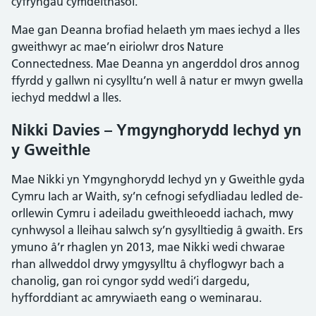
cyfryngau cymdeithasol.
Mae gan Deanna brofiad helaeth ym maes iechyd a lles
gweithwyr ac mae’n eiriolwr dros Nature
Connectedness. Mae Deanna yn angerddol dros annog
ffyrdd y gallwn ni cysylltu’n well â natur er mwyn gwella
iechyd meddwl a lles.
Nikki Davies – Ymgynghorydd Iechyd yn
y Gweithle
Mae Nikki yn Ymgynghorydd Iechyd yn y Gweithle gyda
Cymru Iach ar Waith, sy’n cefnogi sefydliadau ledled de-
orllewin Cymru i adeiladu gweithleoedd iachach, mwy
cynhwysol a lleihau salwch sy’n gysylltiedig â gwaith. Ers
ymuno â’r rhaglen yn 2013, mae Nikki wedi chwarae
rhan allweddol drwy ymgysylltu â chyflogwyr bach a
chanolig, gan roi cyngor sydd wedi’i dargedu,
hyfforddiant ac amrywiaeth eang o weminarau.