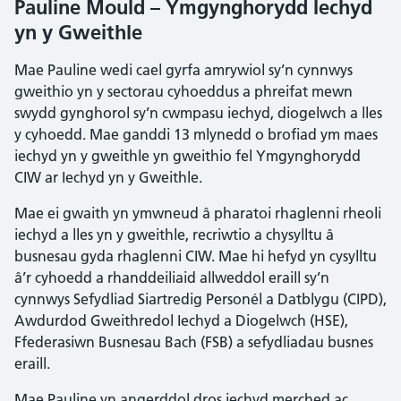
Pauline Mould – Ymgynghorydd Iechyd
yn y Gweithle
Mae Pauline wedi cael gyrfa amrywiol sy’n cynnwys
gweithio yn y sectorau cyhoeddus a phreifat mewn
swydd gynghorol sy’n cwmpasu iechyd, diogelwch a lles
y cyhoedd. Mae ganddi 13 mlynedd o brofiad ym maes
iechyd yn y gweithle yn gweithio fel Ymgynghorydd
CIW ar Iechyd yn y Gweithle.
Mae ei gwaith yn ymwneud â pharatoi rhaglenni rheoli
iechyd a lles yn y gweithle, recriwtio a chysylltu â
busnesau gyda rhaglenni CIW. Mae hi hefyd yn cysylltu
â’r cyhoedd a rhanddeiliaid allweddol eraill sy’n
cynnwys Sefydliad Siartredig Personél a Datblygu (CIPD),
Awdurdod Gweithredol Iechyd a Diogelwch (HSE),
Ffederasiwn Busnesau Bach (FSB) a sefydliadau busnes
eraill.
Mae Pauline yn angerddol dros iechyd merched ac