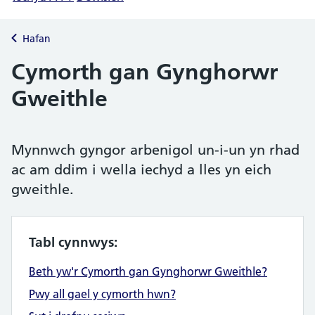
Hafan
Cymorth gan Gynghorwr
Gweithle
Mynnwch gyngor arbenigol un-i-un yn rhad
ac am ddim i wella iechyd a lles yn eich
gweithle.
Tabl cynnwys:
Beth yw'r Cymorth gan Gynghorwr Gweithle?
Pwy all gael y cymorth hwn?