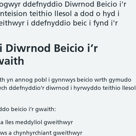
logwyr ddefnyddio Diwrnod Beicio i'r
eision teithio llesol a dod o hyd i
thwyr i ddefnyddio beic i fynd i'r
 Diwrnod Beicio i’r
waith
ith yn annog pobl i gynnwys beicio wrth gymudo
lwch ddefnyddio’r diwrnod i hyrwyddo teithio llesol
do beicio i’r gwaith:
 a lles meddyliol gweithwyr
cws a chynhyrchiant gweithwyr