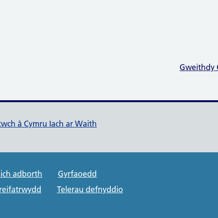
Gweithdy 
ch ar Waith
ltwch â Cymru Iach ar Waith
rt links
ich adborth
Gyrfaoedd
preifatrwydd
Telerau defnyddio