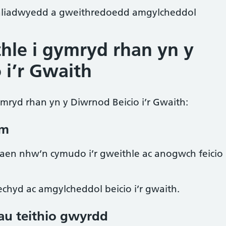
liadwyedd a gweithredoedd amgylcheddol
thle i gymryd rhan yn y
 i’r Gwaith
mryd rhan yn y Diwrnod Beicio i’r Gwaith:
îm
aen nhw’n cymudo i’r gweithle ac anogwch feicio
echyd ac amgylcheddol beicio i’r gwaith.
u teithio gwyrdd