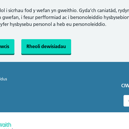
l i sicrhau fod y wefan yn gweithio. Gyda’ch caniatâd, rydy
gwefan, i fesur perfformiad ac i bersonoleiddio hysbysebion.
gyfer hysbysebu personol a heb eu personoleiddio.
wcis
Rheoli dewisiadau
CIW
C