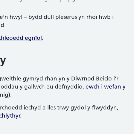
’n hwyl – bydd dull pleserus yn rhoi hwb i
dd
thleoedd egnïol
.
y
 gweithle gymryd rhan yn y Diwrnod Beicio i’r
dnoddau y gallwch eu defnyddio,
ewch i wefan y
nig).
hoedd iechyd a lles trwy gydol y flwyddyn,
chlythyr
.