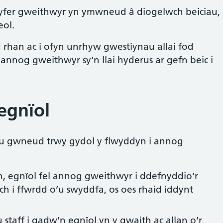
gyfer gweithwyr yn ymwneud â diogelwch beiciau,
eol.
rhan ac i ofyn unrhyw gwestiynau allai fod
nnog gweithwyr sy’n llai hyderus ar gefn beic i
egnïol
u gwneud trwy gydol y flwyddyn i annog
, egnïol fel annog gweithwyr i ddefnyddio’r
ch i ffwrdd o’u swyddfa, os oes rhaid iddynt
staff i gadw’n egnïol yn y gwaith ac allan o’r