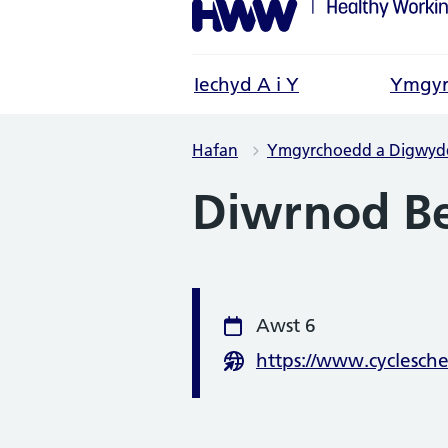
Iechyd A i Y
Ymgyr
Hafan
Ymgyrchoedd a Digwyd
Diwrnod Bei
Gwybodaeth
Awst 6
Dyddiad
https://www.cyclesch
Gwefan