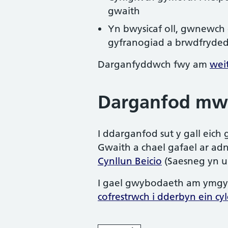
gwaith
Yn bwysicaf oll, gwnewch e
gyfranogiad a brwdfryde
Darganfyddwch fwy am
wei
Darganfod mw
I ddarganfod sut y gall eich
Gwaith a chael gafael ar a
Cynllun Beicio
(Saesneg yn u
I gael gwybodaeth am ymgyrc
cofrestrwch i dderbyn ein cyl