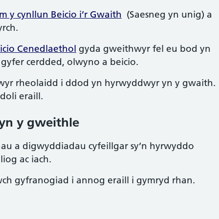
 y cynllun Beicio i’r Gwaith
(Saesneg yn unig) a
yrch.
cio Cenedlaethol
gyda gweithwyr fel eu bod yn
 gyfer cerdded, olwyno a beicio.
wyr rheolaidd i ddod yn hyrwyddwyr yn y gwaith.
li eraill.
 yn y gweithle
thau a digwyddiadau cyfeillgar sy’n hyrwyddo
iog ac iach.
gyfranogiad i annog eraill i gymryd rhan.