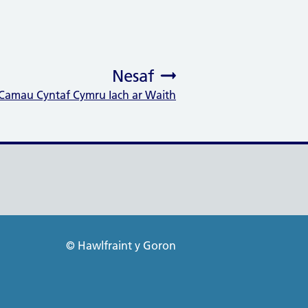
Nesaf
Camau Cyntaf Cymru Iach ar Waith
:
© Hawlfraint y Goron