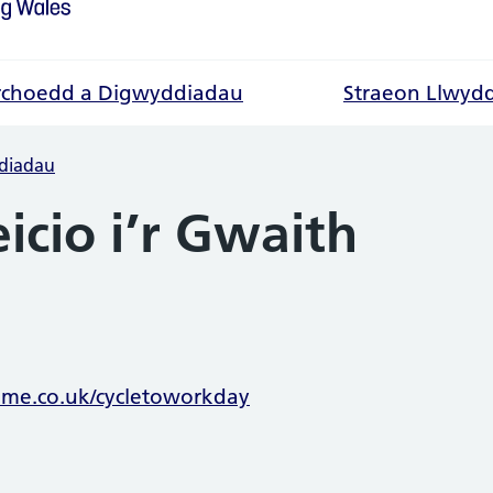
choedd a Digwyddiadau
Straeon Llwyd
diadau
cio i’r Gwaith
 am y digwyddiad
eme.co.uk/cycletoworkday