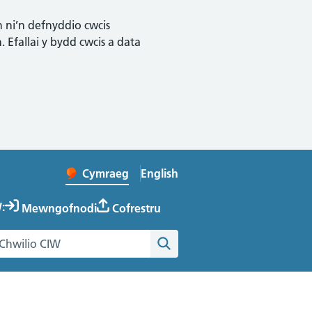
n ni’n defnyddio cwcis
 Efallai y bydd cwcis a data
English
– Change the language to Englis
Cymraeg
Newid iaith y wefan
:
Mewngofnodi
Cofrestru
hwilio gwefan Cymru Iach ar Waith
Chwilio