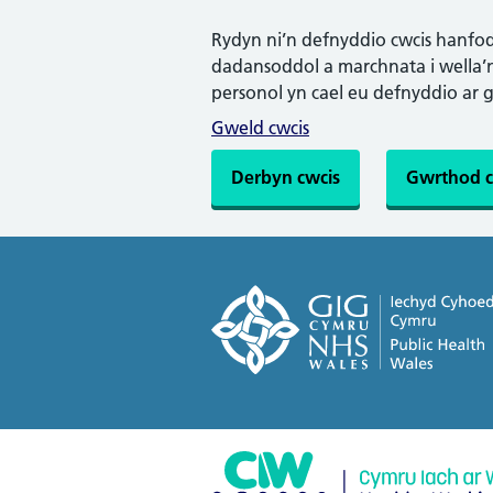
Rydyn ni’n defnyddio cwcis hanfodo
dadansoddol a marchnata i wella’n 
personol yn cael eu defnyddio ar 
Gweld cwcis
Derbyn cwcis
Gwrthod c