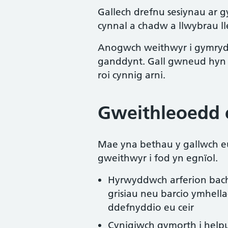
Gallech drefnu sesiynau ar 
cynnal a chadw a llwybrau ll
Anogwch weithwyr i gymryd 
ganddynt. Gall gwneud hyn a
roi cynnig arni.
Gweithleoedd 
Mae yna bethau y gallwch e
gweithwyr i fod yn egnïol.
Hyrwyddwch arferion bach
grisiau neu barcio ymhella
ddefnyddio eu ceir
Cynigiwch gymorth i helpu 