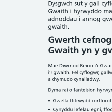
Dysgwch sut y gall cyf
Gwaith i hyrwyddo mant
adnoddau i annog gwei
gwaith.
Gwerth cefnogi
Gwaith yn y g
Mae Diwrnod Beicio i’r Gwa
i’r gwaith. Fel cyflogwr, gal
a chymudo cynaliadwy.
Dyma rai o fanteision hyrwyd
Gwella ffitrwydd corfforol
Cynyddu lefelau egni, ffo