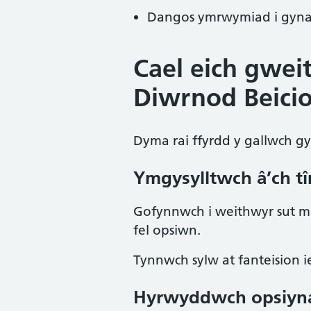
Dangos ymrwymiad i gyna
Cael eich gwei
Diwrnod Beicio
Dyma rai ffyrdd y gallwch gy
Ymgysylltwch â’ch t
Gofynnwch i weithwyr sut m
fel opsiwn.
Tynnwch sylw at fanteision i
Hyrwyddwch opsiyna