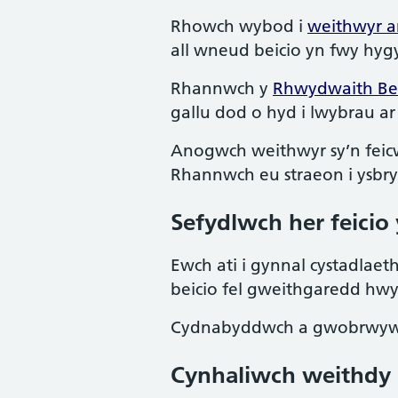
Rhowch wybod i
weithwyr am
all wneud beicio yn fwy hyg
Rhannwch y
Rhwydwaith Bei
gallu dod o hyd i lwybrau ar
Anogwch weithwyr sy’n feic
Rhannwch eu straeon i ysbrydo
Sefydlwch her feicio
Ewch ati i gynnal cystadlae
beicio fel gweithgaredd hwyl
Cydnabyddwch a gwobrwywch 
Cynhaliwch weithdy