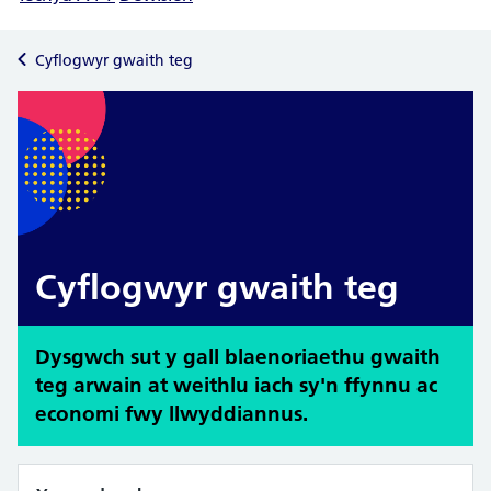
Cyflogwyr gwaith teg
Cyflogwyr gwaith teg
Dysgwch sut y gall blaenoriaethu gwaith
teg arwain at weithlu iach sy'n ffynnu ac
economi fwy llwyddiannus.