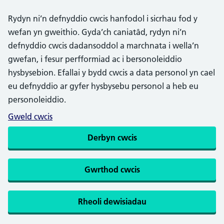
Rydyn ni’n defnyddio cwcis hanfodol i sicrhau fod y
wefan yn gweithio. Gyda’ch caniatâd, rydyn ni’n
defnyddio cwcis dadansoddol a marchnata i wella’n
gwefan, i fesur perfformiad ac i bersonoleiddio
hysbysebion. Efallai y bydd cwcis a data personol yn cael
eu defnyddio ar gyfer hysbysebu personol a heb eu
personoleiddio.
Gweld cwcis
Derbyn cwcis
Gwrthod cwcis
Rheoli dewisiadau