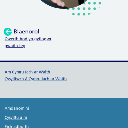
Blaenorol
:
Gwerth bod yn gyflogwr
gwaith teg
Dolenni cymorth Cymru Iach ar W
Am Cymru Iach ar Waith
Cysylltwch â Cymru Iach ar Waith
Public Health Wales Support links
Amdanom ni
Cysylltu â ni
Eich adborth