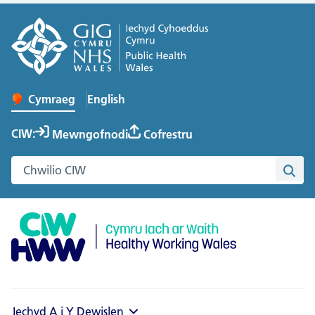
English
– Change the language to English
Cymraeg
Newid iaith y wefan
CIW:
Mewngofnodi
Cofrestru
Chwilio gwefan Cymru Iach ar Waith
Chwi
Iechyd A i Y
Dewislen