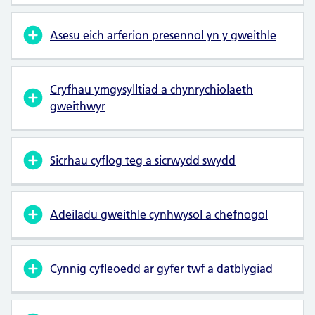
Asesu eich arferion presennol yn y gweithle
Cryfhau ymgysylltiad a chynrychiolaeth
gweithwyr
Sicrhau cyflog teg a sicrwydd swydd
Adeiladu gweithle cynhwysol a chefnogol
Cynnig cyfleoedd ar gyfer twf a datblygiad