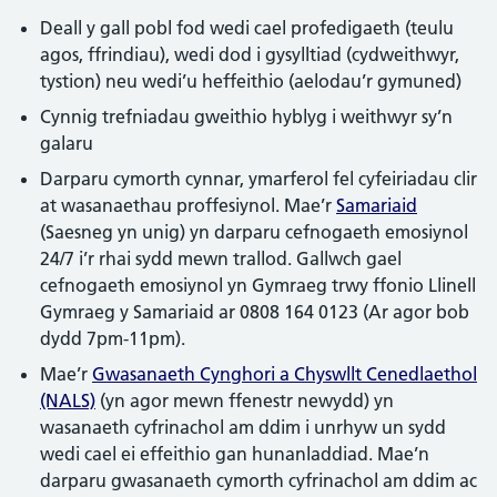
Deall y gall pobl fod wedi cael profedigaeth (teulu
agos, ffrindiau), wedi dod i gysylltiad (cydweithwyr,
tystion) neu wedi’u heffeithio (aelodau’r gymuned)
Cynnig trefniadau gweithio hyblyg i weithwyr sy’n
galaru
Darparu cymorth cynnar, ymarferol fel cyfeiriadau clir
at wasanaethau proffesiynol. Mae’r
Samariaid
(Saesneg yn unig) yn darparu cefnogaeth emosiynol
24/7 i’r rhai sydd mewn trallod. Gallwch gael
cefnogaeth emosiynol yn Gymraeg trwy ffonio Llinell
Gymraeg y Samariaid ar 0808 164 0123 (Ar agor bob
dydd 7pm-11pm).
Mae’r
Gwasanaeth Cynghori a Chyswllt Cenedlaethol
(NALS)
(yn agor mewn ffenestr newydd) yn
wasanaeth cyfrinachol am ddim i unrhyw un sydd
wedi cael ei effeithio gan hunanladdiad. Mae’n
darparu gwasanaeth cymorth cyfrinachol am ddim ac