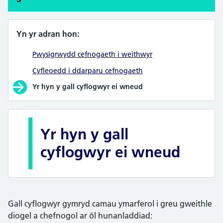
Yn yr adran hon:
Pwysigrwydd cefnogaeth i weithwyr
Cyfleoedd i ddarparu cefnogaeth
Yr hyn y gall cyflogwyr ei wneud
Yr hyn y gall
cyflogwyr ei wneud
Gall cyflogwyr gymryd camau ymarferol i greu gweithle
diogel a chefnogol ar ôl hunanladdiad: