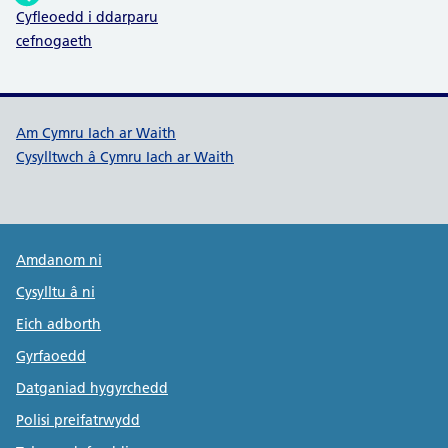
:
Cyfleoedd i ddarparu
cefnogaeth
Dolenni cymorth Cymru Iach ar W
Am Cymru Iach ar Waith
Cysylltwch â Cymru Iach ar Waith
Public Health Wales Support links
Amdanom ni
Cysylltu â ni
Eich adborth
Gyrfaoedd
Datganiad hygyrchedd
Polisi preifatrwydd