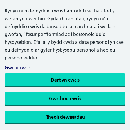
Rydyn ni’n defnyddio cwcis hanfodol i sicrhau fod y
wefan yn gweithio. Gyda’ch caniatâd, rydyn ni’n
defnyddio cwcis dadansoddol a marchnata i wella’n
gwefan, i fesur perfformiad ac i bersonoleiddio
hysbysebion. Efallai y bydd cwcis a data personol yn cael
eu defnyddio ar gyfer hysbysebu personol a heb eu
personoleiddio.
Gweld cwcis
Derbyn cwcis
Gwrthod cwcis
Rheoli dewisiadau