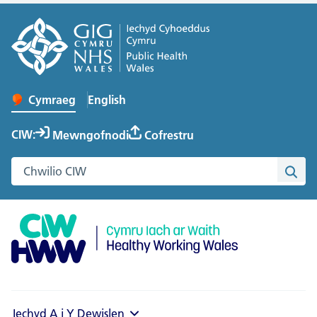
English
– Change the language to English
Cymraeg
Newid iaith y wefan
CIW:
Mewngofnodi
Cofrestru
Chwilio gwefan Cymru Iach ar Waith
Chwi
Iechyd A i Y
Dewislen