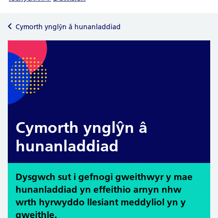
Cymorth ynglŷn â hunanladdiad
Cymorth ynglŷn â
hunanladdiad
Dysgwch sut i gefnogi gweithwyr y mae
hunanladdiad yn effeithio arnyn nhw
wrth hyrwyddo llesiant meddyliol yn y
gweithle.