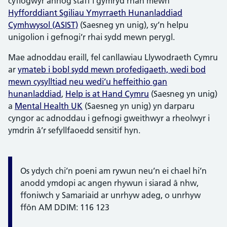
cyflogwyr annog staff i gymryd rhan mewn
Hyfforddiant Sgiliau Ymyrraeth Hunanladdiad
Cymhwysol (ASIST)
(Saesneg yn unig), sy’n helpu
unigolion i gefnogi’r rhai sydd mewn perygl.
Mae adnoddau eraill, fel canllawiau Llywodraeth Cymru
ar
ymateb i bobl sydd mewn profedigaeth, wedi bod
mewn cysylltiad neu wedi’u heffeithio gan
hunanladdiad
,
Help is at Hand Cy
m
ru
(Saesneg yn unig)
a
Mental Health UK
(Saesneg yn unig) yn darparu
cyngor ac adnoddau i gefnogi gweithwyr a rheolwyr i
ymdrin â’r sefyllfaoedd sensitif hyn.
Os ydych chi’n poeni am rywun neu’n ei chael hi’n
Gwybodaeth:
anodd ymdopi ac angen rhywun i siarad â nhw,
ffoniwch y Samariaid ar unrhyw adeg, o unrhyw
ffôn AM DDIM: 116 123