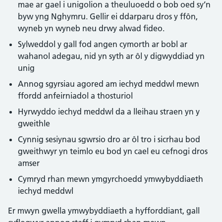
mae ar gael i unigolion a theuluoedd o bob oed sy’n
byw yng Nghymru. Gellir ei ddarparu dros y ffôn,
wyneb yn wyneb neu drwy alwad fideo.
Sylweddol y gall fod angen cymorth ar bobl ar
wahanol adegau, nid yn syth ar ôl y digwyddiad yn
unig
Annog sgyrsiau agored am iechyd meddwl mewn
ffordd anfeirniadol a thosturiol
Hyrwyddo iechyd meddwl da a lleihau straen yn y
gweithle
Cynnig sesiynau sgwrsio dro ar ôl tro i sicrhau bod
gweithwyr yn teimlo eu bod yn cael eu cefnogi dros
amser
Cymryd rhan mewn ymgyrchoedd ymwybyddiaeth
iechyd meddwl
Er mwyn gwella ymwybyddiaeth a hyfforddiant, gall