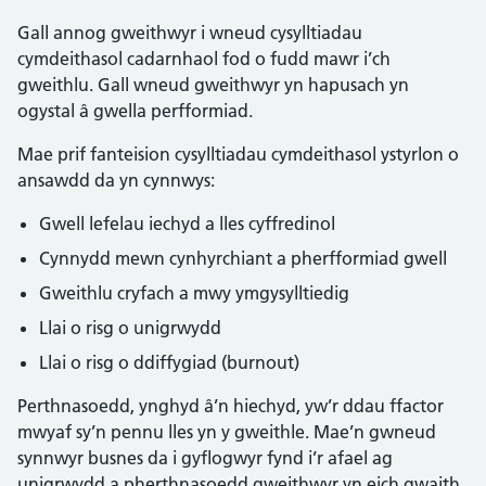
Gall annog gweithwyr i wneud cysylltiadau
cymdeithasol cadarnhaol fod o fudd mawr i’ch
gweithlu. Gall wneud gweithwyr yn hapusach yn
ogystal â gwella perfformiad.
Mae prif fanteision cysylltiadau cymdeithasol ystyrlon o
ansawdd da yn cynnwys:
Gwell lefelau iechyd a lles cyffredinol
Cynnydd mewn cynhyrchiant a pherfformiad gwell
Gweithlu cryfach a mwy ymgysylltiedig
Llai o risg o unigrwydd
Llai o risg o ddiffygiad (burnout)
Perthnasoedd, ynghyd â’n hiechyd, yw’r ddau ffactor
mwyaf sy’n pennu lles yn y gweithle. Mae’n gwneud
synnwyr busnes da i gyflogwyr fynd i’r afael ag
unigrwydd a pherthnasoedd gweithwyr yn eich gwaith