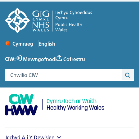
English
– Change the language to English
Cymraeg
Newid iaith y wefan
CIW:
Mewngofnodi
Cofrestru
Chwilio gwefan Cymru Iach ar Waith
Chwi
Iechyd A i Y
Dewislen