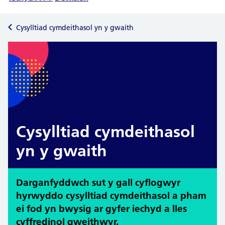
Cysylltiad cymdeithasol yn y gwaith
Cysylltiad cymdeithasol
yn y gwaith
Darganfyddwch sut y gall cyflogwyr
hyrwyddo cysylltiad cymdeithasol a pham
ei fod yn bwysig ar gyfer iechyd a lles
cyffredinol gweithwyr.