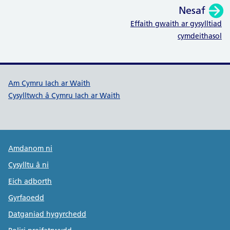
Nesaf
:
Effaith gwaith ar gysylltiad
cymdeithasol
Dolenni cymorth Cymru Iach ar W
Am Cymru Iach ar Waith
Cysylltwch â Cymru Iach ar Waith
Public Health Wales Support links
Amdanom ni
Cysylltu â ni
Eich adborth
Gyrfaoedd
Datganiad hygyrchedd