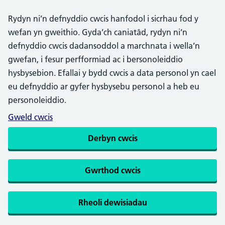
Rydyn ni’n defnyddio cwcis hanfodol i sicrhau fod y
wefan yn gweithio. Gyda’ch caniatâd, rydyn ni’n
defnyddio cwcis dadansoddol a marchnata i wella’n
gwefan, i fesur perfformiad ac i bersonoleiddio
hysbysebion. Efallai y bydd cwcis a data personol yn cael
eu defnyddio ar gyfer hysbysebu personol a heb eu
personoleiddio.
Gweld cwcis
Derbyn cwcis
Gwrthod cwcis
Rheoli dewisiadau