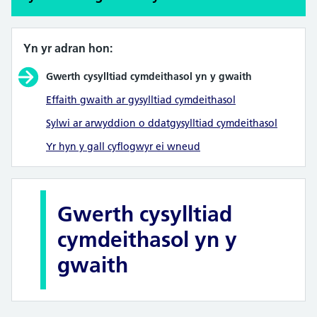
Yn yr adran hon:
Gwerth cysylltiad cymdeithasol yn y gwaith
Effaith gwaith ar gysylltiad cymdeithasol
Sylwi ar arwyddion o ddatgysylltiad cymdeithasol
Yr hyn y gall cyflogwyr ei wneud
Gwerth cysylltiad
cymdeithasol yn y
gwaith