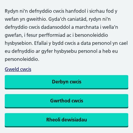
Rydyn ni’n defnyddio cwcis hanfodol i sicrhau fod y
wefan yn gweithio. Gyda’ch caniatâd, rydyn ni’n
defnyddio cwcis dadansoddol a marchnata i wella’n
gwefan, i fesur perfformiad ac i bersonoleiddio
hysbysebion. Efallai y bydd cwcis a data personol yn cael
eu defnyddio ar gyfer hysbysebu personol a heb eu
personoleiddio.
Gweld cwcis
Derbyn cwcis
Gwrthod cwcis
Rheoli dewisiadau