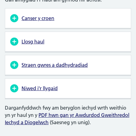
Canser y croen
Llosg haul
Straen gwres a dadhydradiad
Niwed i’r llygaid
Darganfyddwch fwy am beryglon iechyd wrth weithio
yn yr haul yn y
PDF hwn gan yr Awdurdod Gweithredol
Iechyd a Diogelwch
(Saesneg yn unig).