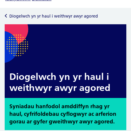
Diogelwch yn yr haul i weithwyr awyr agored
Diogelwch yn yr haul i
weithwyr awyr agored
Syniadau hanfodol amddiffyn rhag yr
haul, cyfrifoldebau cyflogwyr ac arferion
gorau ar gyfer gweithwyr awyr agored.