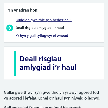
Yn yr adran hon:
Buddion gweithle sy’n herio’r haul
Deall risgiau amlygiad i'r haul
Yr hyn y gall cyflogwyr ei wneud
Deall risgiau
amlygiad i’r haul
Gallai gweithwyr sy’n gweithio yn yr awyr agored fod
yn agored i lefelau uchel o’r haul sy’n niweidio iechyd.
Gall amlygiad i’r haul am gyfnod hir achosi: