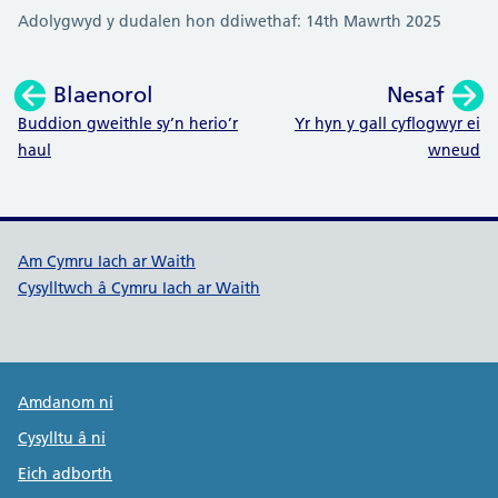
Adolygwyd y dudalen hon ddiwethaf: 14th Mawrth 2025
Blaenorol
Nesaf
:
:
Buddion gweithle sy’n herio’r
Yr hyn y gall cyflogwyr ei
haul
wneud
Dolenni cymorth Cymru Iach ar W
Am Cymru Iach ar Waith
Cysylltwch â Cymru Iach ar Waith
Public Health Wales Support links
Amdanom ni
Cysylltu â ni
Eich adborth