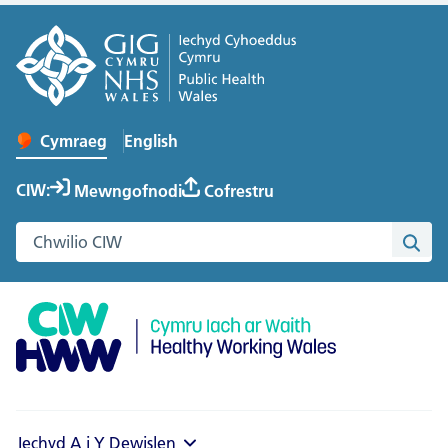
English
– Change the language to English
Cymraeg
Newid iaith y wefan
CIW:
Mewngofnodi
Cofrestru
Chwilio gwefan Cymru Iach ar Waith
Chwi
Iechyd A i Y
Dewislen