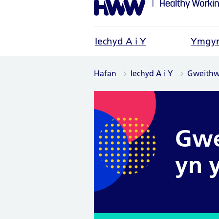
Iechyd A i Y
Ymgyr
Hafan
Iechyd A i Y
Gweithwy
Gwe
yn 