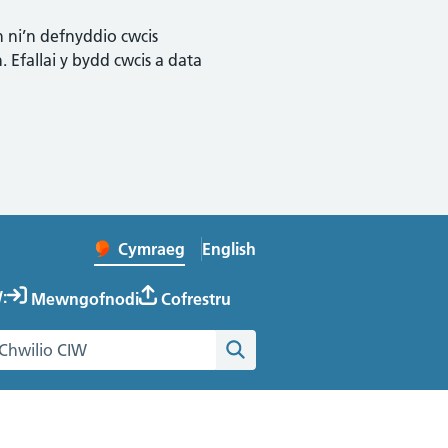
n ni’n defnyddio cwcis
 Efallai y bydd cwcis a data
English
– Change the language to Englis
Cymraeg
Newid iaith y wefan
:
Mewngofnodi
Cofrestru
hwilio gwefan Cymru Iach ar Waith
Chwilio