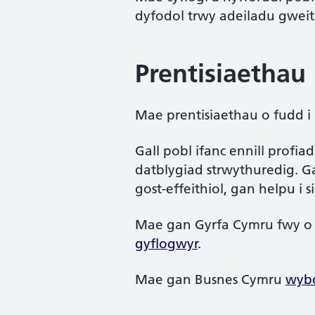
dyfodol trwy adeiladu gweit
Prentisiaethau
Mae prentisiaethau o fudd i 
Gall pobl ifanc ennill profia
datblygiad strwythuredig. Ga
gost-effeithiol, gan helpu i 
Mae gan Gyrfa Cymru fwy 
gyflogwyr
.
Mae gan Busnes Cymru
wybo