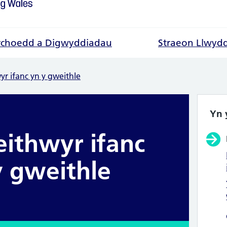
choedd a Digwyddiadau
Straeon Llwyd
r ifanc yn y gweithle
Yn 
ithwyr ifanc
y gweithle