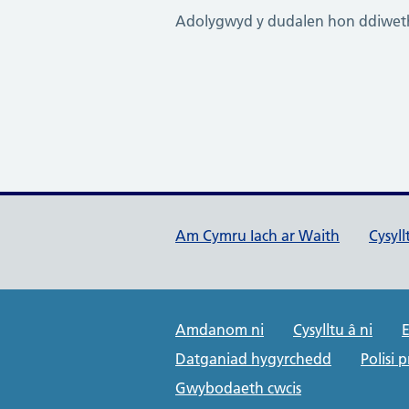
Adolygwyd y dudalen hon ddiweth
Dolenni cymorth Cymru Ia
Am Cymru Iach ar Waith
Cysyl
Public Health Wales Suppo
Amdanom ni
Cysylltu â ni
E
Datganiad hygyrchedd
Polisi 
Gwybodaeth cwcis