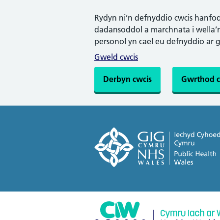
Rydyn ni’n defnyddio cwcis hanfodo
dadansoddol a marchnata i wella’n 
personol yn cael eu defnyddio ar 
Gweld cwcis
Derbyn cwcis
Gwrthod c