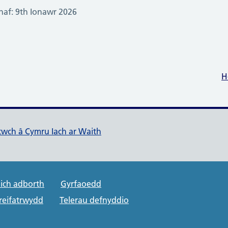
af: 9th Ionawr 2026
H
ch ar Waith
ltwch â Cymru Iach ar Waith
rt links
ich adborth
Gyrfaoedd
preifatrwydd
Telerau defnyddio