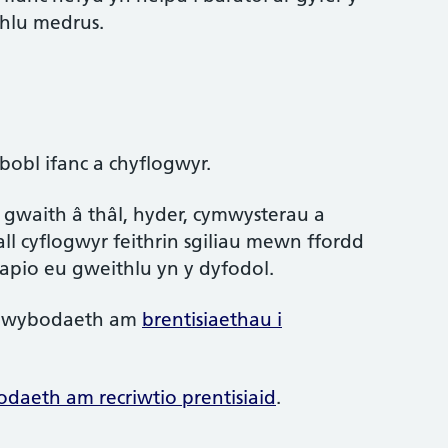
hlu medrus.
bobl ifanc a chyflogwyr.
d gwaith â thâl, hyder, cymwysterau a
ll cyflogwyr feithrin sgiliau mewn ffordd
siapio eu gweithlu yn y dyfodol.
o wybodaeth am
brentisiaethau i
daeth am recriwtio prentisiaid
.