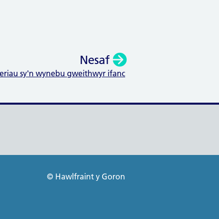
Nesaf
eriau sy'n wynebu gweithwyr ifanc
:
© Hawlfraint y Goron