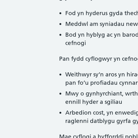
Fod yn hyderus gyda the
Meddwl am syniadau newy
Bod yn hyblyg ac yn baro
cefnogi
Pan fydd cyflogwyr yn cefno
Weithwyr sy’n aros yn hir
pan fo’u profiadau cynnar
Mwy o gynhyrchiant, wrth i
ennill hyder a sgiliau
Arbedion cost, yn enwedi
raglenni datblygu gyrfa g
Mae cyflogi a hyfforddi pobl 