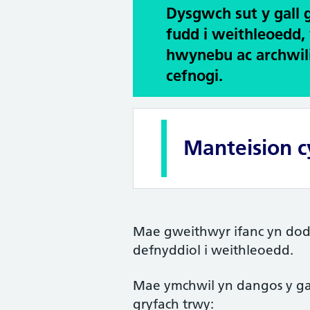
Dysgwch sut y gall 
fudd i weithleoedd,
hwynebu ac archwili
cefnogi.
Manteision cy
Mae gweithwyr ifanc yn dod 
defnyddiol i weithleoedd.
Mae ymchwil yn dangos y ga
gryfach trwy: