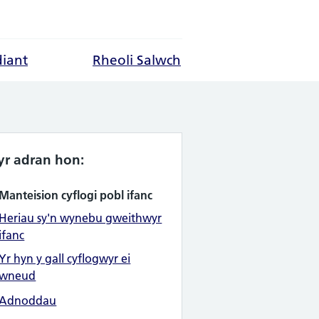
diant
Rheoli Salwch
yr adran hon:
Manteision cyflogi pobl ifanc
Heriau sy'n wynebu gweithwyr
ifanc
Yr hyn y gall cyflogwyr ei
wneud
Adnoddau