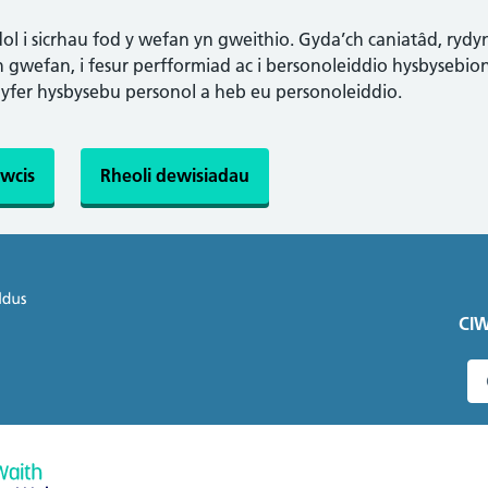
l i sicrhau fod y wefan yn gweithio. Gyda’ch caniatâd, rydy
gwefan, i fesur perfformiad ac i bersonoleiddio hysbysebion.
gyfer hysbysebu personol a heb eu personoleiddio.
wcis
Rheoli dewisiadau
CIW
C