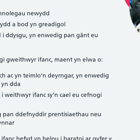
chnolegau newydd
dd a bod yn greadigol
d i ddysgu, yn enwedig pan gânt eu
gi gweithwyr ifanc, maent yn elwa o:
ach ac yn teimlo’n deyrngar, yn enwedig
 yn dda
 weithwyr ifanc sy’n cael eu cefnogi
g pan ddefnyddir prentisiaethau neu
ynnar
ifanc hefyd yn helpu i baratoi ar gyfer y