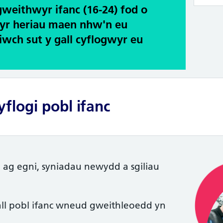
gweithwyr ifanc (16-24) fod o
 yr heriau maen nhw'n eu
wch sut y gall cyflogwyr eu
flogi pobl ifanc
ag egni, syniadau newydd a sgiliau
ll pobl ifanc wneud gweithleoedd yn