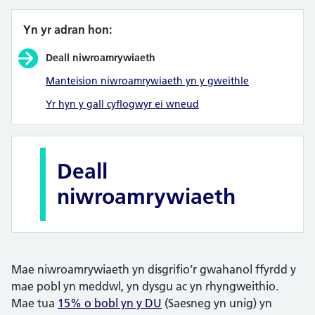
Yn yr adran hon:
Deall niwroamrywiaeth
Manteision niwroamrywiaeth yn y gweithle
Yr hyn y gall cyflogwyr ei wneud
Deall
niwroamrywiaeth
Mae niwroamrywiaeth yn disgrifio’r gwahanol ffyrdd y
mae pobl yn meddwl, yn dysgu ac yn rhyngweithio.
Mae tua
15% o bobl yn y DU
(Saesneg yn unig) yn