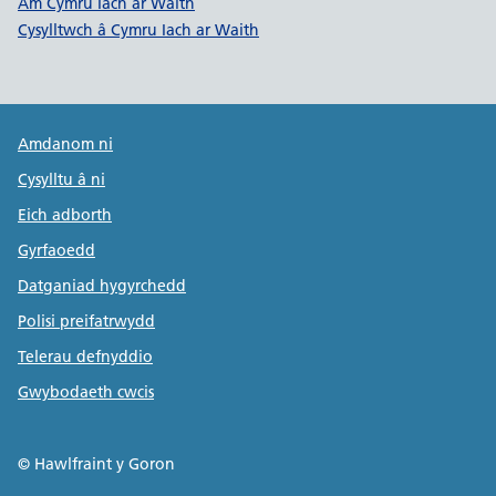
Dolenni cymorth Cymru Iach ar W
Am Cymru Iach ar Waith
Cysylltwch â Cymru Iach ar Waith
Public Health Wales Support links
Amdanom ni
Cysylltu â ni
Eich adborth
Gyrfaoedd
Datganiad hygyrchedd
Polisi preifatrwydd
Telerau defnyddio
Gwybodaeth cwcis
© Hawlfraint y Goron