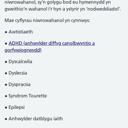
niwrowahanol, sy’n golygu bod eu hymennydd yn
gweithio’n wahanol i’r hyn a ystyrir yn ‘nodweddiadol’.
Mae cyflyrau niwrowahanol yn cynnwys:
● Awtistiaeth
●
ADHD (anhwylder diffyg canolbwyntio a
gorfywiogrwydd)
● Dyscalcwlia
● Dyslecsia
● Dyspracsia
● Syndrom Tourette
● Epilepsi
● Anhwylder datblygu iaith