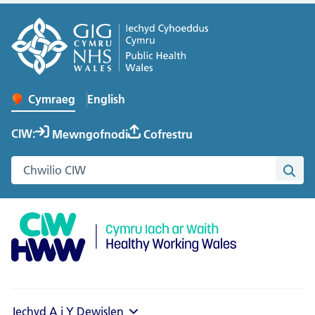
English
– Change the language to English
Cymraeg
Newid iaith y wefan
CIW:
Mewngofnodi
Cofrestru
Chwilio gwefan Cymru Iach ar Waith
Chwi
Iechyd A i Y
Dewislen