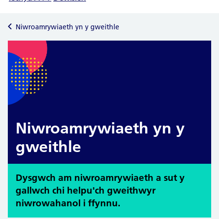
Niwroamrywiaeth yn y gweithle
Niwroamrywiaeth yn y
gweithle
Dysgwch am niwroamrywiaeth a sut y
gallwch chi helpu'ch gweithwyr
niwrowahanol i ffynnu.