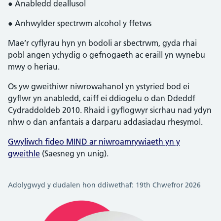
● Anabledd deallusol
● Anhwylder spectrwm alcohol y ffetws
Mae’r cyflyrau hyn yn bodoli ar sbectrwm, gyda rhai
pobl angen ychydig o gefnogaeth ac eraill yn wynebu
mwy o heriau.
Os yw gweithiwr niwrowahanol yn ystyried bod ei
gyflwr yn anabledd, caiff ei ddiogelu o dan Ddeddf
Cydraddoldeb 2010. Rhaid i gyflogwyr sicrhau nad ydyn
nhw o dan anfantais a darparu addasiadau rhesymol.
Gwyliwch fideo MIND ar niwroamrywiaeth yn y
gweithle
(Saesneg yn unig).
Adolygwyd y dudalen hon ddiwethaf: 19th Chwefror 2026