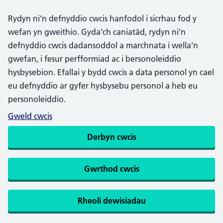
Rydyn ni’n defnyddio cwcis hanfodol i sicrhau fod y
wefan yn gweithio. Gyda’ch caniatâd, rydyn ni’n
defnyddio cwcis dadansoddol a marchnata i wella’n
gwefan, i fesur perfformiad ac i bersonoleiddio
hysbysebion. Efallai y bydd cwcis a data personol yn cael
eu defnyddio ar gyfer hysbysebu personol a heb eu
personoleiddio.
Gweld cwcis
Derbyn cwcis
Gwrthod cwcis
Rheoli dewisiadau