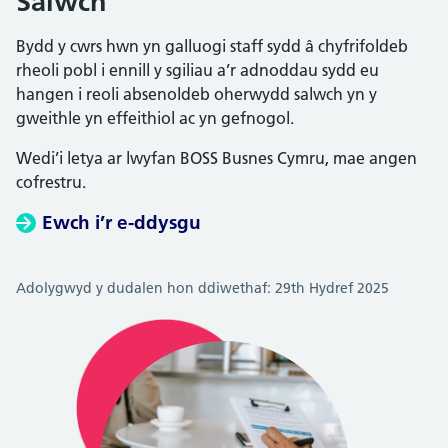
Salwch
Bydd y cwrs hwn yn galluogi staff sydd â chyfrifoldeb
rheoli pobl i ennill y sgiliau a’r adnoddau sydd eu
hangen i reoli absenoldeb oherwydd salwch yn y
gweithle yn effeithiol ac yn gefnogol.
Wedi’i letya ar lwyfan BOSS Busnes Cymru, mae angen
cofrestru.
Ewch i’r e-ddysgu
Adolygwyd y dudalen hon ddiwethaf: 29th Hydref 2025