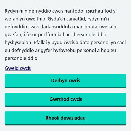
Rydyn ni’n defnyddio cwcis hanfodol i sicrhau fod y
wefan yn gweithio. Gyda’ch caniatâd, rydyn ni’n
defnyddio cwcis dadansoddol a marchnata i wella’n
gwefan, i fesur perfformiad ac i bersonoleiddio
hysbysebion. Efallai y bydd cwcis a data personol yn cael
eu defnyddio ar gyfer hysbysebu personol a heb eu
personoleiddio.
Gweld cwcis
Derbyn cwcis
Gwrthod cwcis
Rheoli dewisiadau