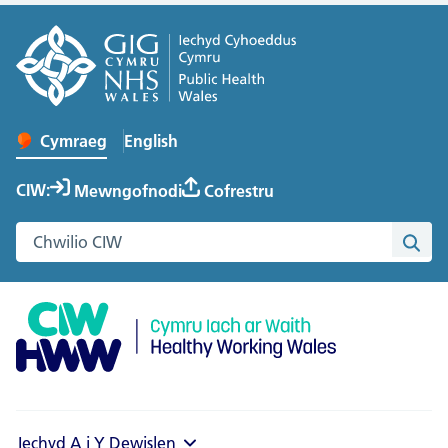
English
– Change the language to English
Cymraeg
Newid iaith y wefan
CIW:
Mewngofnodi
Cofrestru
Chwilio gwefan Cymru Iach ar Waith
Chwi
Iechyd A i Y
Dewislen