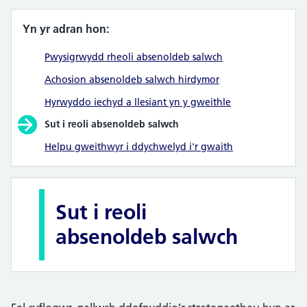
Yn yr adran hon:
Pwysigrwydd rheoli absenoldeb salwch
Achosion absenoldeb salwch hirdymor
Hyrwyddo iechyd a llesiant yn y gweithle
Sut i reoli absenoldeb salwch
Helpu gweithwyr i ddychwelyd i'r gwaith
Sut i reoli
absenoldeb salwch