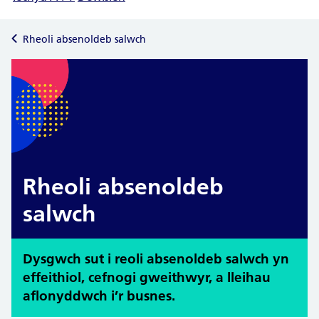
Rheoli absenoldeb salwch
Rheoli absenoldeb
salwch
Dysgwch sut i reoli absenoldeb salwch yn
effeithiol, cefnogi gweithwyr, a lleihau
aflonyddwch i’r busnes.