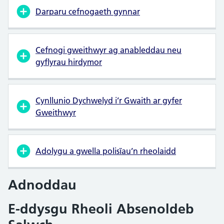
Darparu cefnogaeth gynnar
Cefnogi gweithwyr ag anableddau neu
gyflyrau hirdymor
Cynllunio Dychwelyd i’r Gwaith ar gyfer
Gweithwyr
Adolygu a gwella polisïau’n rheolaidd
Adnoddau
E-ddysgu Rheoli Absenoldeb