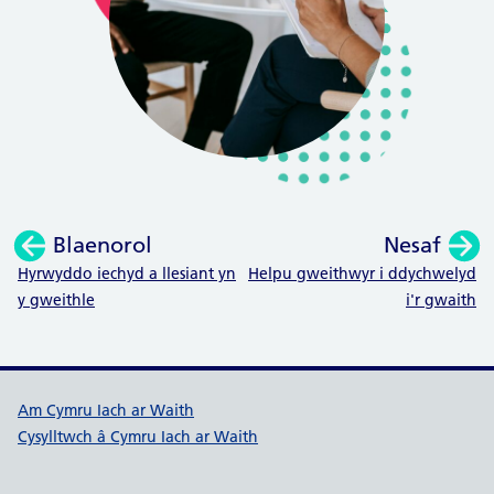
Blaenorol
Nesaf
:
:
Hyrwyddo iechyd a llesiant yn
Helpu gweithwyr i ddychwelyd
y gweithle
i'r gwaith
Dolenni cymorth Cymru Iach ar W
Am Cymru Iach ar Waith
Cysylltwch â Cymru Iach ar Waith