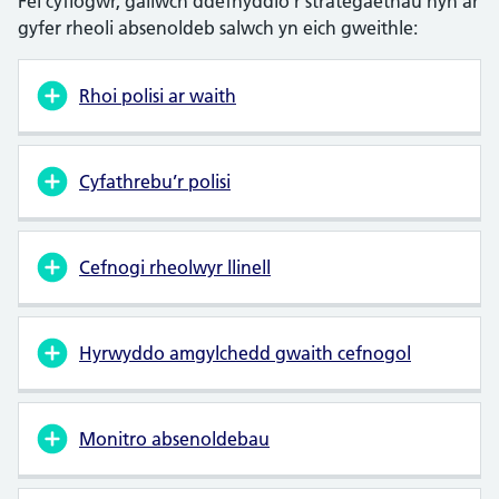
Fel cyflogwr, gallwch ddefnyddio’r strategaethau hyn ar
gyfer rheoli absenoldeb salwch yn eich gweithle:
Rhoi polisi ar waith
Cyfathrebu’r polisi
Cefnogi rheolwyr llinell
Hyrwyddo amgylchedd gwaith cefnogol
Monitro absenoldebau