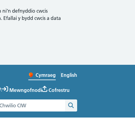
n ni’n defnyddio cwcis
 Efallai y bydd cwcis a data
English
– Change the language to Englis
Cymraeg
Newid iaith y wefan
:
Mewngofnodi
Cofrestru
hwilio gwefan Cymru Iach ar Waith
Chwilio