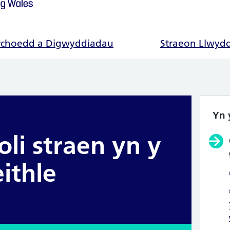
choedd a Digwyddiadau
Straeon Llwyd
Yn 
li straen yn y
ithle