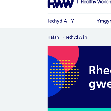
Iechyd A i Y
Ymgyr
Hafan
Iechyd A i Y
Rheo
gwe