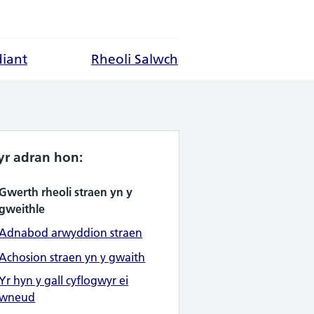
diant
Rheoli Salwch
yr adran hon:
Gwerth rheoli straen yn y
gweithle
Adnabod arwyddion straen
Achosion straen yn y gwaith
Yr hyn y gall cyflogwyr ei
wneud