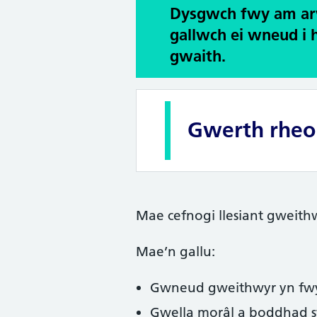
Dysgwch fwy am arw
gallwch ei wneud i h
gwaith.
Gwerth rheol
Mae cefnogi llesiant gweith
Mae’n gallu:
Gwneud gweithwyr yn fwy 
Gwella morâl a boddhad 