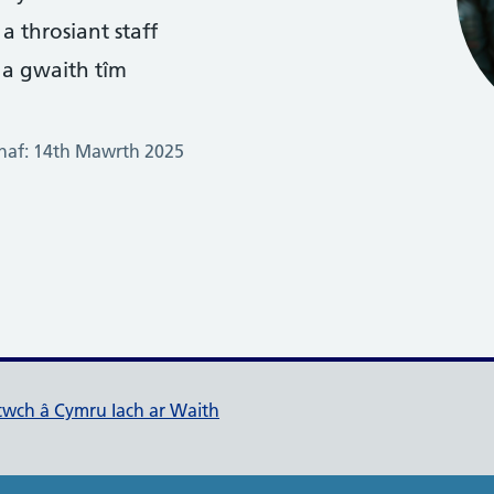
 throsiant staff
 a gwaith tîm
haf: 14th Mawrth 2025
ch ar Waith
ltwch â Cymru Iach ar Waith