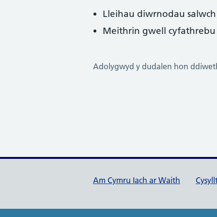
Lleihau diwrnodau salwch a
Meithrin gwell cyfathrebu
Adolygwyd y dudalen hon ddiwet
Dolenni cymorth Cymru Ia
Am Cymru Iach ar Waith
Cysyl