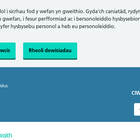
l i sicrhau fod y wefan yn gweithio. Gyda’ch caniatâd, rydy
gwefan, i fesur perfformiad ac i bersonoleiddio hysbysebion.
gyfer hysbysebu personol a heb eu personoleiddio.
wcis
Rheoli dewisiadau
CIW
C