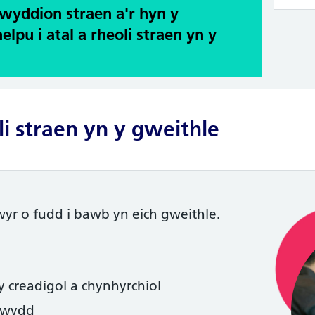
yddion straen a'r hyn y
elpu i atal a rheoli straen yn y
i straen yn y gweithle
wyr o fudd i bawb yn eich gweithle.
creadigol a chynhyrchiol
swydd