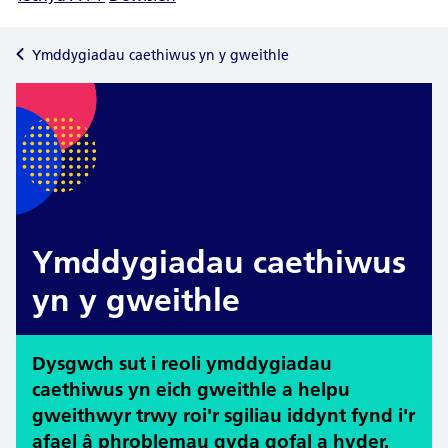
Ymddygiadau caethiwus yn y gweithle
Ymddygiadau caethiwus
yn y gweithle
Dysgwch sut i reoli ymddygiadau
caethiwus yn eich gweithle a helpu
gweithwyr trwy roi'r sgiliau iddynt fynd i'r
afael â phroblemau gyda gofal a hyder.