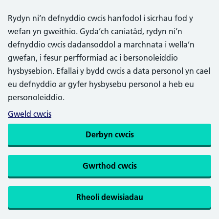
Rydyn ni’n defnyddio cwcis hanfodol i sicrhau fod y
wefan yn gweithio. Gyda’ch caniatâd, rydyn ni’n
defnyddio cwcis dadansoddol a marchnata i wella’n
gwefan, i fesur perfformiad ac i bersonoleiddio
hysbysebion. Efallai y bydd cwcis a data personol yn cael
eu defnyddio ar gyfer hysbysebu personol a heb eu
personoleiddio.
Gweld cwcis
Derbyn cwcis
Gwrthod cwcis
Rheoli dewisiadau