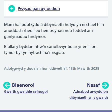
Pwysau gan gyfoedion
Mae rhai pobl sydd â dibyniaeth hefyd yn ei chael hi’n
anoddach rheoli eu hemosiynau neu feddwl am
ganlyniadau hirdymor.
Efallai y byddan nhw’n canolbwyntio ar yr enillion
tymor byr yn hytrach na’r risgiau.
Adolygwyd y dudalen hon ddiwethaf: 13th Mawrth 2025
Blaenorol
Nesaf
:
:
Gwerth gweithle cefnogol
Adnabod arwyddion
dibyniaeth yn y gwaith