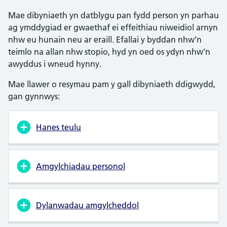
Mae dibyniaeth yn datblygu pan fydd person yn parhau
ag ymddygiad er gwaethaf ei effeithiau niweidiol arnyn
nhw eu hunain neu ar eraill. Efallai y byddan nhw’n
teimlo na allan nhw stopio, hyd yn oed os ydyn nhw’n
awyddus i wneud hynny.
Mae llawer o resymau pam y gall dibyniaeth ddigwydd,
gan gynnwys:
Hanes teulu
Amgylchiadau personol
Dylanwadau amgylcheddol