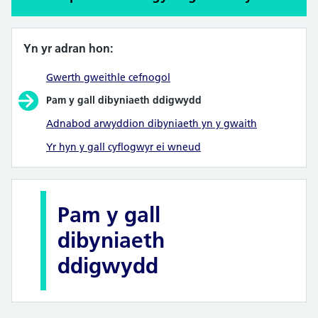
Yn yr adran hon:
Gwerth gweithle cefnogol
Pam y gall dibyniaeth ddigwydd
Adnabod arwyddion dibyniaeth yn y gwaith
Yr hyn y gall cyflogwyr ei wneud
Pam y gall
dibyniaeth
ddigwydd