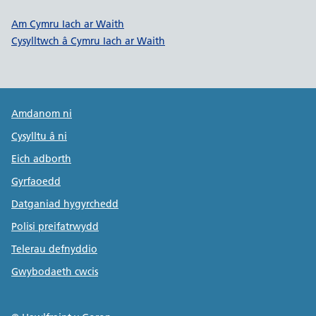
Dolenni cymorth Cymru Iach ar W
Am Cymru Iach ar Waith
Cysylltwch â Cymru Iach ar Waith
Public Health Wales Support links
Amdanom ni
Cysylltu â ni
Eich adborth
Gyrfaoedd
Datganiad hygyrchedd
Polisi preifatrwydd
Telerau defnyddio
Gwybodaeth cwcis