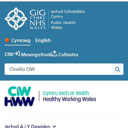
English
– Change the language to English
Cymraeg
Newid iaith y wefan
CIW:
Mewngofnodi
Cofrestru
Chwilio gwefan Cymru Iach ar Waith
Chwi
Iechyd A i Y
Dewislen