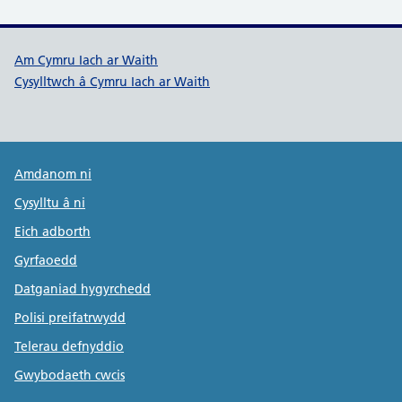
Dolenni cymorth Cymru Iach ar W
Am Cymru Iach ar Waith
Cysylltwch â Cymru Iach ar Waith
Public Health Wales Support links
Amdanom ni
Cysylltu â ni
Eich adborth
Gyrfaoedd
Datganiad hygyrchedd
Polisi preifatrwydd
Telerau defnyddio
Gwybodaeth cwcis