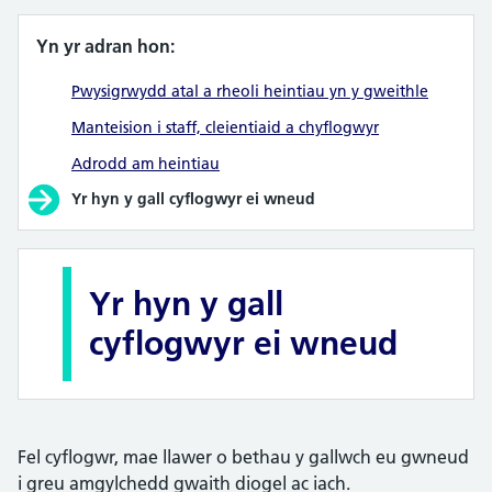
Yn yr adran hon:
Pwysigrwydd atal a rheoli heintiau yn y gweithle
Manteision i staff, cleientiaid a chyflogwyr
Adrodd am heintiau
Yr hyn y gall cyflogwyr ei wneud
Yr hyn y gall
cyflogwyr ei wneud
Fel cyflogwr, mae llawer o bethau y gallwch eu gwneud
i greu amgylchedd gwaith diogel ac iach.