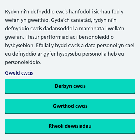
Rydyn ni’n defnyddio cwcis hanfodol i sicrhau fod y
wefan yn gweithio. Gyda’ch caniatâd, rydyn ni’n
defnyddio cwcis dadansoddol a marchnata i wella’n
gwefan, i fesur perfformiad ac i bersonoleiddio
hysbysebion. Efallai y bydd cwcis a data personol yn cael
eu defnyddio ar gyfer hysbysebu personol a heb eu
personoleiddio.
Gweld cwcis
Derbyn cwcis
Gwrthod cwcis
Rheoli dewisiadau