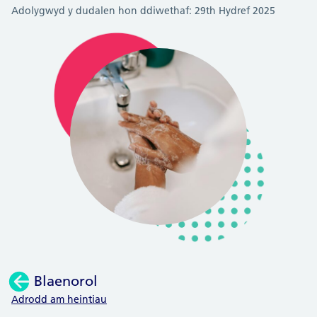
Adolygwyd y dudalen hon ddiwethaf: 29th Hydref 2025
Blaenorol
:
Adrodd am heintiau