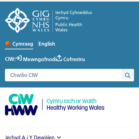
English
– Change the language to English
Cymraeg
Newid iaith y wefan
CIW:
Mewngofnodi
Cofrestru
Chwilio gwefan Cymru Iach ar Waith
Chwi
Iechyd A i Y
Dewislen