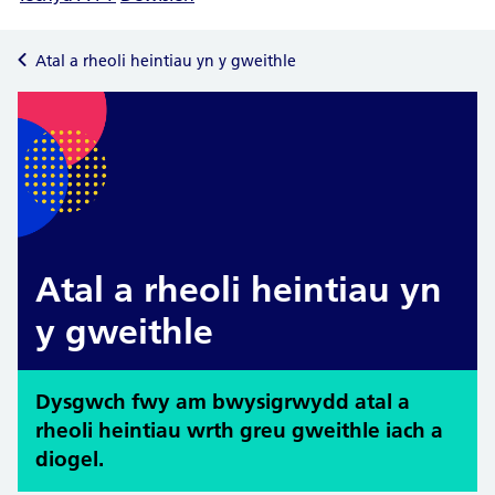
Atal a rheoli heintiau yn y gweithle
Atal a rheoli heintiau yn
y gweithle
Dysgwch fwy am bwysigrwydd atal a
rheoli heintiau wrth greu gweithle iach a
diogel.