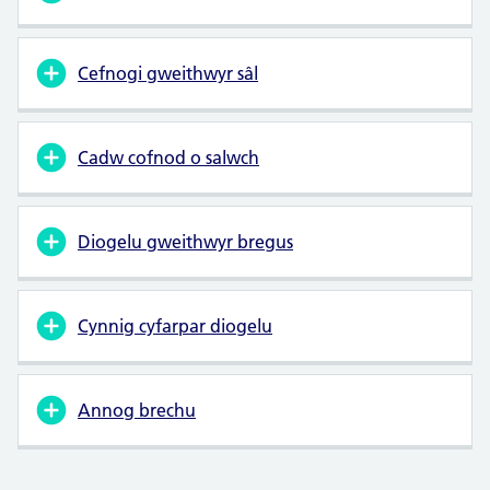
Cefnogi gweithwyr sâl
Cadw cofnod o salwch
Diogelu gweithwyr bregus
Cynnig cyfarpar diogelu
Annog brechu