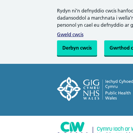
Rydyn ni’n defnyddio cwcis hanfodo
dadansoddol a marchnata i wella’n 
personol yn cael eu defnyddio ar 
Gweld cwcis
Derbyn cwcis
Gwrthod c