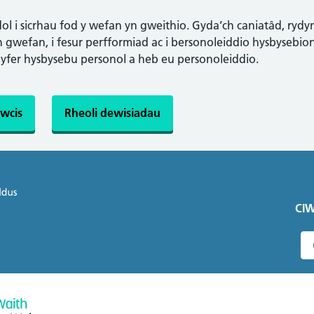
l i sicrhau fod y wefan yn gweithio. Gyda’ch caniatâd, rydy
gwefan, i fesur perfformiad ac i bersonoleiddio hysbysebion.
gyfer hysbysebu personol a heb eu personoleiddio.
wcis
Rheoli dewisiadau
CIW
C