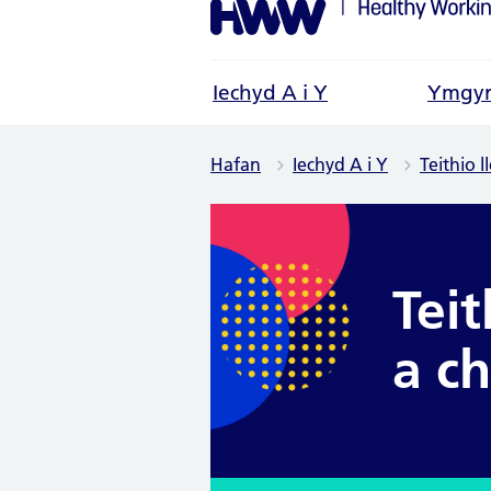
Iechyd A i Y
Ymgyr
Hafan
Iechyd A i Y
Teithio l
Teit
a c