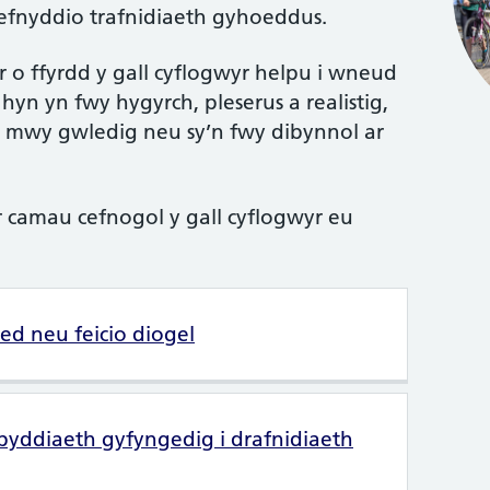
efnyddio trafnidiaeth gyhoeddus.
o ffyrdd y gall cyflogwyr helpu i wneud
hyn yn fwy hygyrch, pleserus a realistig,
 mwy gwledig neu sy’n fwy dibynnol ar
r camau cefnogol y gall cyflogwyr eu
ed neu feicio diogel
ddiaeth gyfyngedig i drafnidiaeth