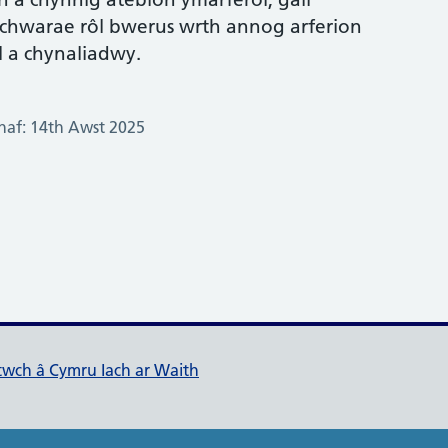
chwarae rôl bwerus wrth annog arferion
l a chynaliadwy.
af: 14th Awst 2025
ch ar Waith
ltwch â Cymru Iach ar Waith