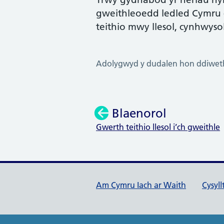
gweithleoedd ledled Cymru 
teithio mwy llesol, cynhwyso
Adolygwyd y dudalen hon ddiweth
Blaenorol
Gwerth teithio llesol i’ch gweithle
:
Dolenni cymorth Cymru Ia
Am Cymru Iach ar Waith
Cysyl