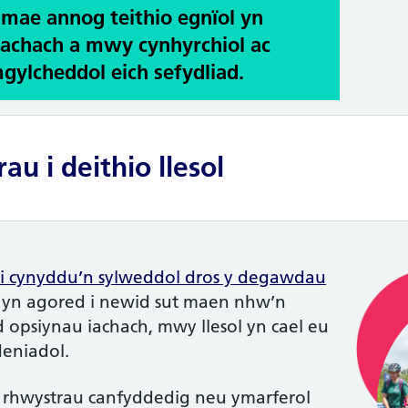
mae annog teithio egnïol yn
iachach a mwy cynhyrchiol ac
mgylcheddol eich sefydliad.
au i deithio llesol
di cynyddu’n sylweddol dros y degawdau
l yn agored i newid sut maen nhw’n
 opsiynau iachach, mwy llesol yn cael eu
eniadol.
 rhwystrau canfyddedig neu ymarferol