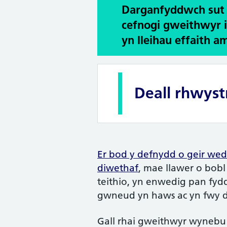
Darganfyddwch sut 
cefnogi gweithwyr 
yn lleihau effaith a
Deall rhwystr
Er bod y defnydd o geir we
diwethaf
, mae llawer o bob
teithio, yn enwedig pan fydd
gwneud yn haws ac yn fwy d
Gall rhai gweithwyr wynebu