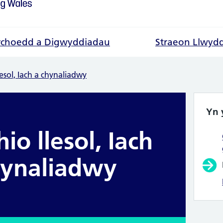
choedd a Digwyddiadau
Straeon Llwyd
lesol, Iach a chynaliadwy
Yn 
hio llesol, Iach
hynaliadwy