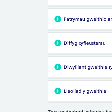
Patrymau gweithio a
Diffyg cyfleusterau
Diwylliant gweithle 
Lleoliad y gweithle
Trwy gydnabod yr heriau hyn