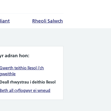
diant
Rheoli Salwch
yr adran hon:
Gwerth teithio llesol i’ch
gweithle
Deall rhwystrau i deithio llesol
Beth all cyflogwyr ei wneud