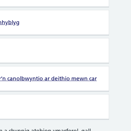
nhyblyg
sy’n canolbwyntio ar deithio mewn car
 a chynnig atebion ymarferol, gall