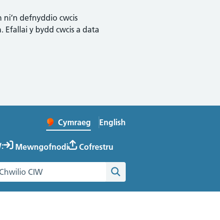
n ni’n defnyddio cwcis
 Efallai y bydd cwcis a data
English
– Change the language to Englis
Cymraeg
Newid iaith y wefan
:
Mewngofnodi
Cofrestru
hwilio gwefan Cymru Iach ar Waith
Chwilio