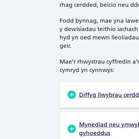
rhag cerdded, beicio neu dd
Fodd bynnag, mae yna lawer 
y dewisiadau teithio iachach 
hyd yn oed mewn lleoliadau
geir.
Mae’r rhwystrau cyffredin a’
cymryd yn cynnwys:
Diffyg llwybrau cerdd
Mynediad neu ymwyby
gyhoeddus