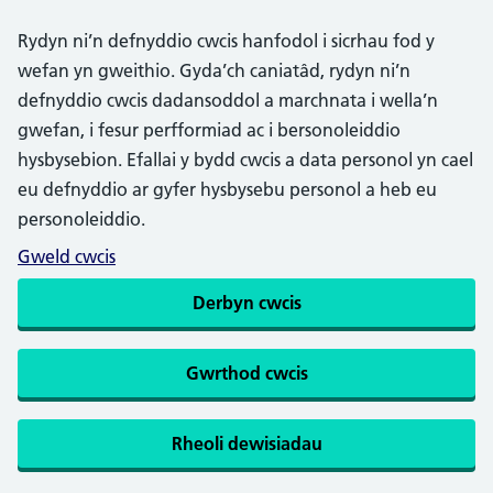
Rydyn ni’n defnyddio cwcis hanfodol i sicrhau fod y
wefan yn gweithio. Gyda’ch caniatâd, rydyn ni’n
defnyddio cwcis dadansoddol a marchnata i wella’n
gwefan, i fesur perfformiad ac i bersonoleiddio
hysbysebion. Efallai y bydd cwcis a data personol yn cael
eu defnyddio ar gyfer hysbysebu personol a heb eu
personoleiddio.
Gweld cwcis
Derbyn cwcis
Gwrthod cwcis
Rheoli dewisiadau