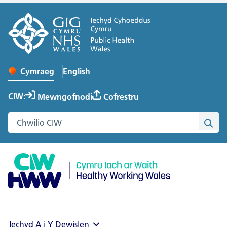
English
– Change the language to English
Cymraeg
Newid iaith y wefan
CIW:
Mewngofnodi
Cofrestru
Chwilio gwefan Cymru Iach ar Waith
Chwi
Iechyd A i Y
Dewislen