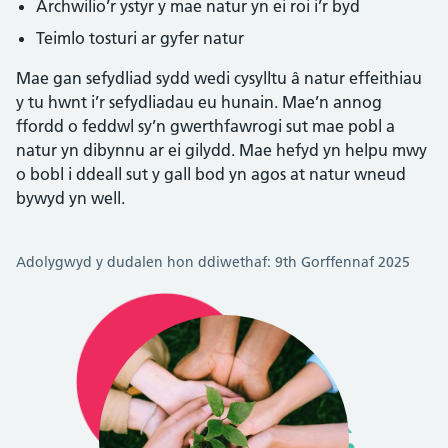
Archwilio’r ystyr y mae natur yn ei roi i’r byd
Teimlo tosturi ar gyfer natur
Mae gan sefydliad sydd wedi cysylltu â natur effeithiau
y tu hwnt i’r sefydliadau eu hunain. Mae’n annog
ffordd o feddwl sy’n gwerthfawrogi sut mae pobl a
natur yn dibynnu ar ei gilydd. Mae hefyd yn helpu mwy
o bobl i ddeall sut y gall bod yn agos at natur wneud
bywyd yn well.
Adolygwyd y dudalen hon ddiwethaf: 9th Gorffennaf 2025