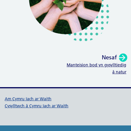
Nesaf
:
Manteision bod yn gysylltiedig
â natur
Dolenni cymorth Cymru Iach ar W
Am Cymru Iach ar Waith
Cysylltwch â Cymru Iach ar Waith