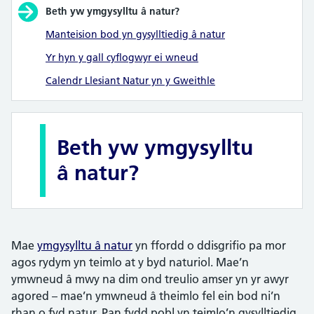
Beth yw ymgysylltu â natur?
Manteision bod yn gysylltiedig â natur
Yr hyn y gall cyflogwyr ei wneud
Calendr Llesiant Natur yn y Gweithle
Beth yw ymgysylltu
â natur?
Mae
ymgysylltu â natur
yn ffordd o ddisgrifio pa mor
agos rydym yn teimlo at y byd naturiol. Mae’n
ymwneud â mwy na dim ond treulio amser yn yr awyr
agored – mae’n ymwneud â theimlo fel ein bod ni’n
rhan o fyd natur. Pan fydd pobl yn teimlo’n gysylltiedig