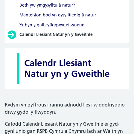
Beth yw ymgysylltu â natur?
Manteision bod yn gysylltiedig â natur
Yr hyn y gall cyflogwyr ei wneud
Calendr Llesiant Natur yn y Gweithle
Calendr Llesiant
Natur yn y Gweithle
Rydym yn gyffrous i rannu adnodd lles i’w ddefnyddio
drwy gydol y flwyddyn.
Cafodd Calendr Llesiant Natur yn y Gweithle ei gyd-
gynllunio gan RSPB Cymru a Chymru Iach ar Waith yn