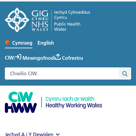
English
– Change the language to English
Cymraeg
Newid iaith y wefan
CIW:
Mewngofnodi
Cofrestru
Chwilio gwefan Cymru Iach ar Waith
Chwi
Iechyd A i Y
Dewislen