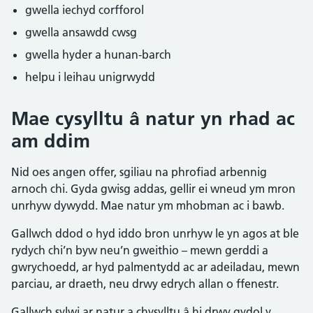
gwella iechyd corfforol
gwella ansawdd cwsg
gwella hyder a hunan-barch
helpu i leihau unigrwydd
Mae cysylltu â natur yn rhad ac
am ddim
Nid oes angen offer, sgiliau na phrofiad arbennig
arnoch chi. Gyda gwisg addas, gellir ei wneud ym mron
unrhyw dywydd. Mae natur ym mhobman ac i bawb.
Gallwch ddod o hyd iddo bron unrhyw le yn agos at ble
rydych chi’n byw neu’n gweithio – mewn gerddi a
gwrychoedd, ar hyd palmentydd ac ar adeiladau, mewn
parciau, ar draeth, neu drwy edrych allan o ffenestr.
Gallwch sylwi ar natur a chysylltu â hi drwy gydol y