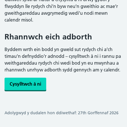
flwyddyn lle rydych chi’n byw neu’n gweithio ac mae’r
gweithgareddau awgrymedig wedi’u nodi mewn
calendr misol.
Rhannwch eich adborth
Byddem wrth ein bodd yn gweld sut rydych chi a’ch
timau’n defnyddio’r adnodd – cysylltwch â ni i rannu pa
weithgareddau rydych chi wedi bod yn eu mwynhau a
rhannwch unrhyw adborth sydd gennych am y calendr.
Cysylltwch â ni
Adolygwyd y dudalen hon ddiwethaf: 27th Gorffennaf 2026