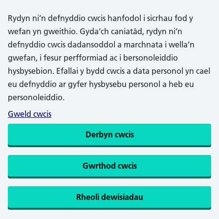
Rydyn ni’n defnyddio cwcis hanfodol i sicrhau fod y
wefan yn gweithio. Gyda’ch caniatâd, rydyn ni’n
defnyddio cwcis dadansoddol a marchnata i wella’n
gwefan, i fesur perfformiad ac i bersonoleiddio
hysbysebion. Efallai y bydd cwcis a data personol yn cael
eu defnyddio ar gyfer hysbysebu personol a heb eu
personoleiddio.
Gweld cwcis
Derbyn cwcis
Gwrthod cwcis
Rheoli dewisiadau