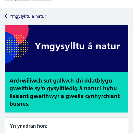
Ymgysylltu â natur
Ymgysylltu â natur
Archwiliwch sut gallwch chi ddatblygu
gweithle sy'n gysylltiedig â natur i hybu
llesiant gweithwyr a gwella cynhyrchiant
busnes.
Yn yr adran hon: