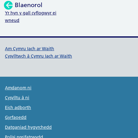
Blaenorol
:
Yr hyn y gall cyflogwyr ei
wneud
Dolenni cymorth Cymru Iach ar W
Am Cymru Iach ar Waith
Cysylltwch â Cymru Iach ar Waith
Public Health Wales Support links
Amdanom ni
Cysylltu â ni
Eich adborth
Gyrfaoedd
Datganiad hygyrchedd
Polisi preifatrwydd