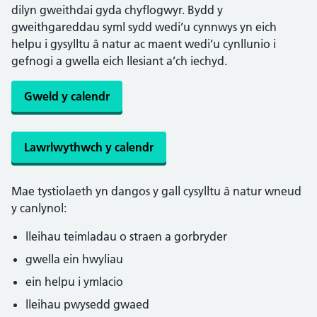
dilyn gweithdai gyda chyflogwyr. Bydd y
gweithgareddau syml sydd wedi’u cynnwys yn eich
helpu i gysylltu â natur ac maent wedi’u cynllunio i
gefnogi a gwella eich llesiant a’ch iechyd.
Gweld y calendr
Lawrlwythwch y calendr
Mae tystiolaeth yn dangos y gall cysylltu â natur wneud
y canlynol:
lleihau teimladau o straen a gorbryder
gwella ein hwyliau
ein helpu i ymlacio
lleihau pwysedd gwaed