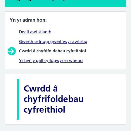
Yn yr adran hon:
Deall awtistiaeth
Gwerth cefnogi gweithwyr awtistig
Cwrdd â chyfrifoldebau cyfreithiol
Yr hyn y gall cyflogwyr ei wneud
Cwrdd â
chyfrifoldebau
cyfreithiol