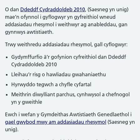
O dan
Ddeddf Cydraddoldeb 2010
, (Saesneg yn unig)
mae’n ofynnol i gyflogwyr yn gyfreithiol wneud
addasiadau rhesymol i weithwyr ag anableddau, gan
gynnwys awtistiaeth.
Trwy weithredu addasiadau rhesymol, gall cyflogwyr:
Gydymffurfio â’r gofynion cyfreithiol dan Ddeddf
Cydraddoldeb 2010
Lleihau’r risg o hawliadau gwahaniaethu
Hyrwyddo tegwch a chyfle cyfartal
Meithrin diwylliant parchus, cynhwysol a chefnogol
yn y gweithle
Ewch i wefan y Gymdeithas Awtistiaeth Genedlaethol i
gael gwybod mwy am addasiadau rhesymol
(Saesneg yn
unig).