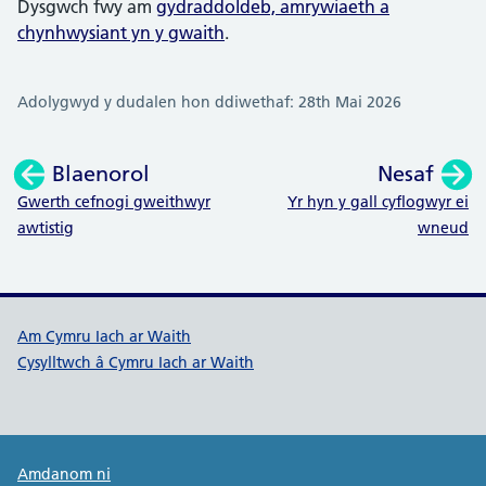
Dysgwch fwy am
gydraddoldeb, amrywiaeth a
chynhwysiant yn y gwaith
.
Adolygwyd y dudalen hon ddiwethaf: 28th Mai 2026
Blaenorol
Nesaf
:
:
Gwerth cefnogi gweithwyr
Yr hyn y gall cyflogwyr ei
awtistig
wneud
Dolenni cymorth Cymru Iach ar W
Am Cymru Iach ar Waith
Cysylltwch â Cymru Iach ar Waith
Public Health Wales Support links
Amdanom ni