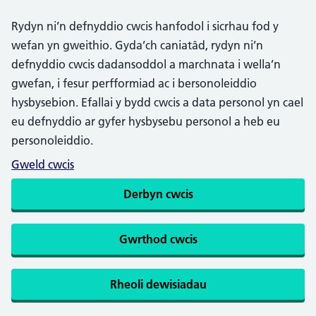
Rydyn ni’n defnyddio cwcis hanfodol i sicrhau fod y
wefan yn gweithio. Gyda’ch caniatâd, rydyn ni’n
defnyddio cwcis dadansoddol a marchnata i wella’n
gwefan, i fesur perfformiad ac i bersonoleiddio
hysbysebion. Efallai y bydd cwcis a data personol yn cael
eu defnyddio ar gyfer hysbysebu personol a heb eu
personoleiddio.
Gweld cwcis
Derbyn cwcis
Gwrthod cwcis
Rheoli dewisiadau