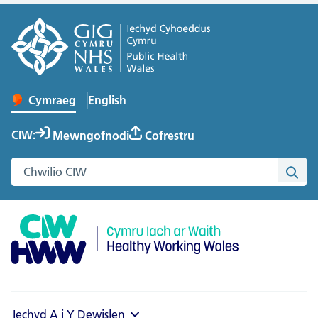
English
– Change the language to English
Cymraeg
Newid iaith y wefan
CIW:
Mewngofnodi
Cofrestru
Chwilio gwefan Cymru Iach ar Waith
Chwi
Iechyd A i Y
Dewislen