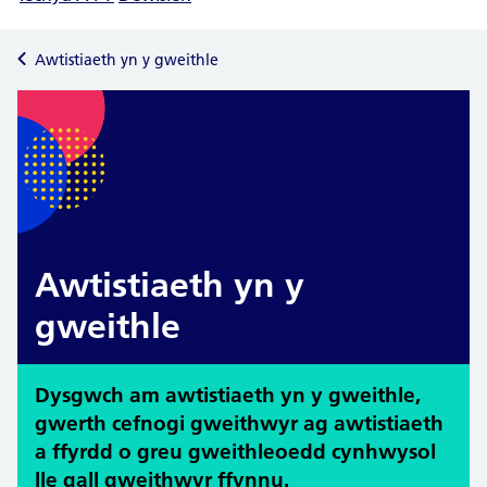
Awtistiaeth yn y gweithle
Awtistiaeth yn y
gweithle
Dysgwch am awtistiaeth yn y gweithle,
gwerth cefnogi gweithwyr ag awtistiaeth
a ffyrdd o greu gweithleoedd cynhwysol
lle gall gweithwyr ffynnu.